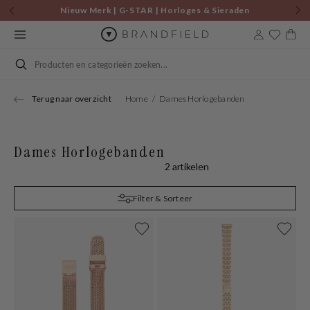
Skip to
Nieuw Merk | G-STAR | Horloges & Sieraden
content
Cart
Search
Terug naar overzicht
Home
Dames Horlogebanden
Dames Horlogebanden
2 artikelen
Filter & Sorteer