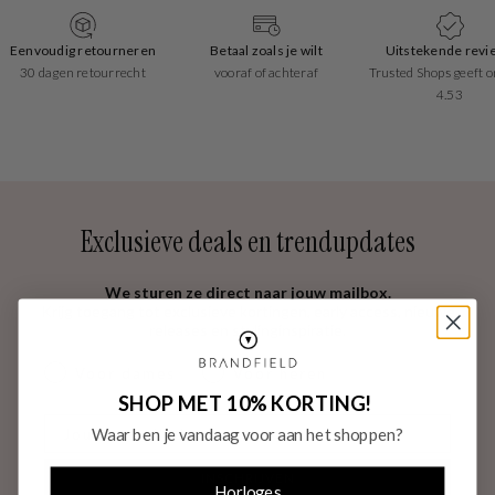
Eenvoudig retourneren
Betaal zoals je wilt
Uitstekende revi
30 dagen retourrecht
vooraf of achteraf
Trusted Shops geeft o
4.53
Exclusieve deals en trendupdates
We sturen ze direct naar jouw mailbox.
Krijg toegang tot exclusieve kortingen, early access, nieuwe
releases en stylinginspiratie.
dames & heren
Voor dames
Voor heren
SHOP MET 10% KORTING!
E-mail
Waar ben je vandaag voor aan het shoppen?
INSCHRIJVEN
Horloges