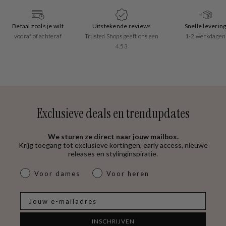
Betaal zoals je wilt
Uitstekende reviews
Snelle leverin
vooraf of achteraf
Trusted Shops geeft ons een
1-2 werkdagen
4.53
Exclusieve deals en trendupdates
We sturen ze direct naar jouw mailbox.
Krijg toegang tot exclusieve kortingen, early access, nieuwe
releases en stylinginspiratie.
dames & heren
Voor dames
Voor heren
E-mail
INSCHRIJVEN