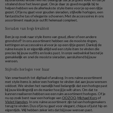
stralend door het leven gaat. Om je daar zo goed mogelijk bij te
helpen hebben we de allerleukste style items voor je op een rijtje
gezet. Of je nu gaat voor gouden sieraden, stijlvolle horloges, een
fantastische tas of elegante schoenen. Met de accessoires in ons
assortiment maak je je outfit helemaal compleet.
Sieraden van hoge kwaliteit
Ben je op zoek naar style items van goud, zilver of een andere
grondstof? In ons assortiment hebben we de mooiste ringen,
kettingen en accessoires al voor je op een rijtje gezet. Dankzij de
ruime keuze is er eigenlijk altijd wel een style item te vinden die
precies bij jouw outfits en looks past. In onze webwinkel bestel je
gemakkelijk en snel de mooiste sieraden, aansluitend bij jouw
wensen.
Stijlvolle horloges voor haar
Van smartwatch tot digitaal of analoog. In ons ruime assortiment
met style items is zeker een horloge te vinden dat aan jouw wensen
voldoet. We vinden het namelijk heel belangrijk dat een horloge past
bij jouw kledingstijl en de manier hoe jij je wilt uiten. Om dat te
kunnen realiseren hebben we een ruim assortiment horloges. Of je
nu op zoek bent naar een horloge van
OOZOO
,
Michael Kors
of
Violet Hamden
. In ons ruime assortiment zijn tal van horlogemakers
terug te vinden. Dus of je nu gaat voor elegant, chique of juist hip en
eigentijds. Wij hebben zeker iets dat bij jouw wensen past.