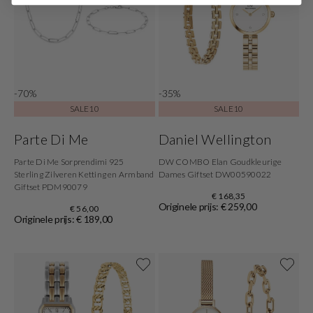
-70%
-35%
SALE10
SALE10
Parte Di Me
Daniel Wellington
Parte Di Me Sorprendimi 925
DW COMBO Elan Goudkleurige
Sterling Zilveren Ketting en Armband
Dames Giftset DW00590022
Giftset PDM90079
€ 168,35
Originele prijs: € 259,00
€ 56,00
Originele prijs: € 189,00