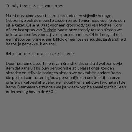
Trendy tassen & portemonnees
Naast ons ruime assortiment in sieraden en stijlvolle horloges
hebben we ook de mooiste tassen en portemonnees voor je op een
rijtje gezet. Of je nu gaat voor een crossbody tas van
Michael Kors
of een laptoptas van
Burkely
. Naast onze trendy tassen bieden we
ook tal van opties voor stijlvolle portemonnees. Of het nu gaat om
een ritsportemonnee, een billfold of een pasjeshouder. Bij Brandfield
bestel je gemakkelijk en snel.
Helemaal in stijl met onze style items
Door het ruime assortiment van Brandfield is er altijd wel een style
item dat aansluit bij jouw persoonlijke stijl. Naast onze gouden
sieraden en stijlvolle horloges bieden we ook tal van andere items
die perfect aansluiten bij jouw persoonlijke en unieke stijl. In onze
online winkel bestel je veilig, gemakkelijk en snel jouw favoriete style
items. Daarnaast verzenden we jouw aankoop helemaal gratis bij een
orderbedrag boven de €50,-.