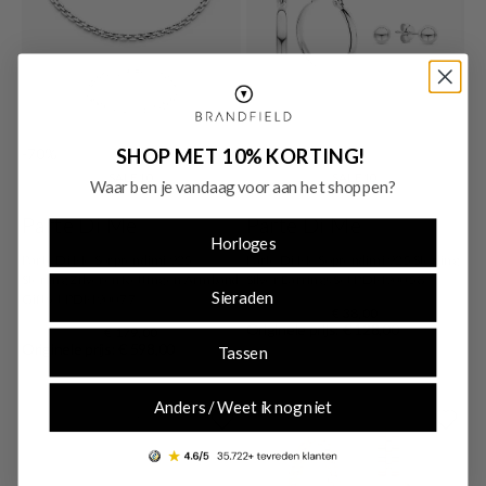
SHOP MET 10% KORTING!
-70%
-70%
SALE10
SALE10
Waar ben je vandaag voor aan het shoppen?
Parte Di Me
Parte Di Me
Horloges
Parte Di Me Sorprendimi 925
Parte Di Me Soprendimi 925 Sterling
Sterling Zilveren Ketting en Armband
Silver Earrings Set PDM90058
Sieraden
Giftset PDM90077
€ 38,00
Originele prijs: € 128,00
€ 179,00
Originele prijs: € 598,00
Tassen
Anders / Weet ik nog niet