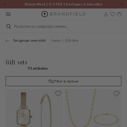
Skip to
Nieuw Merk | G-STAR | Horloges & Sieraden
content
Cart
Search
Terug naar overzicht
Home
Gift Sets
Gift sets
91 artikelen
Filter & Sorteer