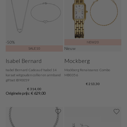
-50%
NEW20
Nieuw
SALE10
Isabel Bernard
Mockberg
Isabel Bernard Cadeau d'Isabel 14
Mockberg Renaissance Combo
karaat witgouden collier en armband
MB0356
giftset IB90059
€ 213,30
€ 314,00
Originele prijs: € 629,00