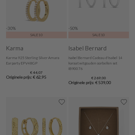
-30%
-50%
SALE10
SALE10
Karma
Isabel Bernard
Karma 925 Sterling Silver Amara
Isabel Bernard Cadeau d'Isabel 14
Earparty EPV48GP
karaat witgouden oorbellen set
IB90076
€ 44,07
Originele prijs: € 62,95
€ 269,00
Originele prijs: € 539,00