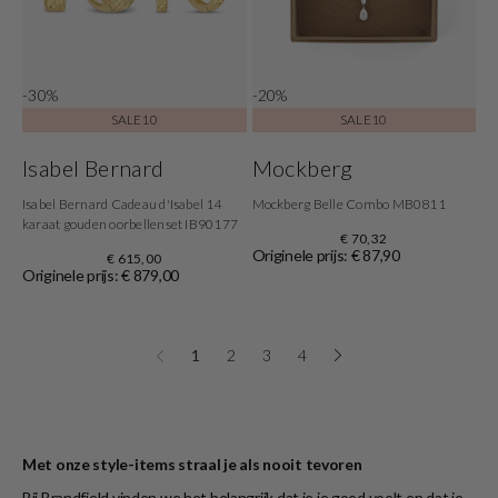
-30%
-20%
SALE10
SALE10
Isabel Bernard
Mockberg
Isabel Bernard Cadeau d'Isabel 14
Mockberg Belle Combo MB0811
karaat gouden oorbellenset IB90177
€ 70,32
Originele prijs: € 87,90
€ 615,00
Originele prijs: € 879,00
1
2
3
4
Met onze style-items straal je als nooit tevoren
Bij Brandfield vinden we het belangrijk dat je je goed voelt en dat je