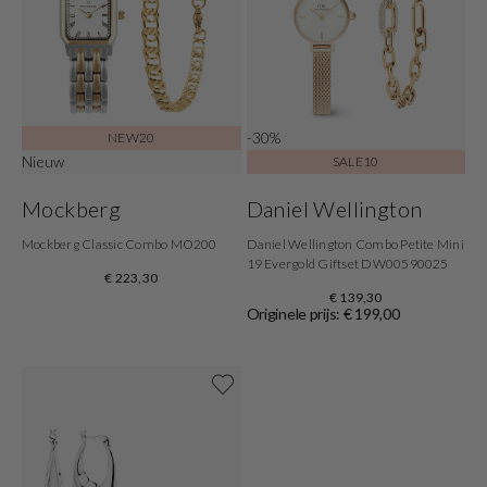
-30%
NEW20
Nieuw
SALE10
Mockberg
Daniel Wellington
Mockberg Classic Combo MO200
Daniel Wellington Combo Petite Mini
19 Evergold Giftset DW00590025
€ 223,30
€ 139,30
Originele prijs: € 199,00
Shop nu