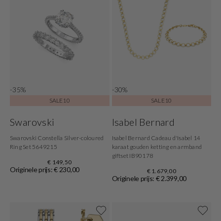
-35%
-30%
SALE10
SALE10
Swarovski
Isabel Bernard
Swarovski Constella Silver-coloured
Isabel Bernard Cadeau d'Isabel 14
Ring Set 5649215
karaat gouden ketting en armband
giftset IB90178
€ 149,50
Originele prijs: € 230,00
€ 1.679,00
Originele prijs: € 2.399,00