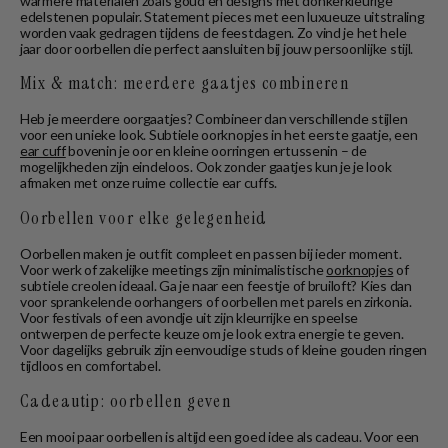
warmere materialen zoals goud en designs met donkerkleurige
edelstenen populair. Statement pieces met een luxueuze uitstraling
worden vaak gedragen tijdens de feestdagen. Zo vind je het hele
jaar door oorbellen die perfect aansluiten bij jouw persoonlijke stijl.
Mix & match: meerdere gaatjes combineren
Heb je meerdere oorgaatjes? Combineer dan verschillende stijlen
voor een unieke look. Subtiele oorknopjes in het eerste gaatje, een
ear cuff
bovenin je oor en kleine oorringen ertussenin – de
mogelijkheden zijn eindeloos. Ook zonder gaatjes kun je je look
afmaken met onze ruime collectie ear cuffs.
Oorbellen voor elke gelegenheid
Oorbellen maken je outfit compleet en passen bij ieder moment.
Voor werk of zakelijke meetings zijn minimalistische
oorknopjes
of
subtiele creolen ideaal. Ga je naar een feestje of bruiloft? Kies dan
voor sprankelende oorhangers of oorbellen met parels en zirkonia.
Voor festivals of een avondje uit zijn kleurrijke en speelse
ontwerpen de perfecte keuze om je look extra energie te geven.
Voor dagelijks gebruik zijn eenvoudige studs of kleine gouden ringen
tijdloos en comfortabel.
Cadeautip: oorbellen geven
Een mooi paar oorbellen is altijd een goed idee als cadeau. Voor een