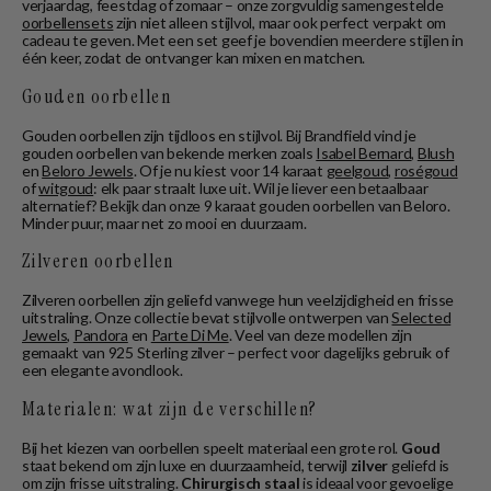
verjaardag, feestdag of zomaar – onze zorgvuldig samengestelde
oorbellensets
zijn niet alleen stijlvol, maar ook perfect verpakt om
cadeau te geven. Met een set geef je bovendien meerdere stijlen in
één keer, zodat de ontvanger kan mixen en matchen.
Gouden oorbellen
Gouden oorbellen zijn tijdloos en stijlvol. Bij Brandfield vind je
gouden oorbellen van bekende merken zoals
Isabel Bernard
,
Blush
en
Beloro Jewels
. Of je nu kiest voor 14 karaat
geelgoud
,
roségoud
of
witgoud
: elk paar straalt luxe uit. Wil je liever een betaalbaar
alternatief? Bekijk dan onze 9 karaat gouden oorbellen van Beloro.
Minder puur, maar net zo mooi en duurzaam.
Zilveren oorbellen
Zilveren oorbellen zijn geliefd vanwege hun veelzijdigheid en frisse
uitstraling. Onze collectie bevat stijlvolle ontwerpen van
Selected
Jewels
,
Pandora
en
Parte Di Me
. Veel van deze modellen zijn
gemaakt van 925 Sterling zilver – perfect voor dagelijks gebruik of
een elegante avondlook.
Materialen: wat zijn de verschillen?
Bij het kiezen van oorbellen speelt materiaal een grote rol.
Goud
staat bekend om zijn luxe en duurzaamheid, terwijl
zilver
geliefd is
om zijn frisse uitstraling.
Chirurgisch staal
is ideaal voor gevoelige