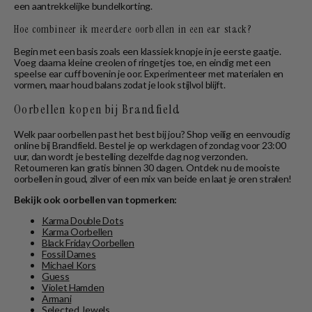
een aantrekkelijke bundelkorting.
Hoe combineer ik meerdere oorbellen in een ear stack?
Begin met een basis zoals een klassiek knopje in je eerste gaatje.
Voeg daarna kleine creolen of ringetjes toe, en eindig met een
speelse ear cuff bovenin je oor. Experimenteer met materialen en
vormen, maar houd balans zodat je look stijlvol blijft.
Oorbellen kopen bij Brandfield
Welk paar oorbellen past het best bij jou? Shop veilig en eenvoudig
online bij Brandfield. Bestel je op werkdagen of zondag voor 23:00
uur, dan wordt je bestelling dezelfde dag nog verzonden.
Retourneren kan gratis binnen 30 dagen. Ontdek nu de mooiste
oorbellen in goud, zilver of een mix van beide en laat je oren stralen!
Bekijk ook oorbellen van topmerken:
Karma Double Dots
Karma Oorbellen
Black Friday Oorbellen
Fossil Dames
Michael Kors
Guess
Violet Hamden
Armani
Selected Jewels