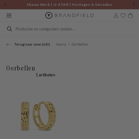
Skip to
Nieuw Merk | G-STAR | Horloges & Sieraden
content
Cart
Search
Terug naar overzicht
Home
Oorbellen
Oorbellen
1 artikelen