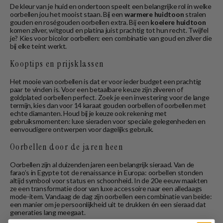
De kleur van je huid en ondertoon speelt een belangrijke rol in welke
oorbellen jou het mooist staan. Bij een
warmere huidtoon
stralen
gouden en roségouden oorbellen extra. Bij een
koelere huidtoon
komen zilver, witgoud en platina juist prachtig tot hun recht. Twijfel
je? Kies voor bicolor oorbellen: een combinatie van goud en zilver die
bij elke teint werkt.
Kooptips en prijsklassen
Het mooie van oorbellen is dat er voor ieder budget een prachtig
paar te vinden is. Voor een betaalbare keuze zijn zilveren of
goldplated oorbellen perfect. Zoek je een investering voor de lange
termijn, kies dan voor 14 karaat gouden oorbellen of oorbellen met
echte diamanten. Houd bij je keuze ook rekening met
gebruiksmomenten: luxe sieraden voor speciale gelegenheden en
eenvoudigere ontwerpen voor dagelijks gebruik.
Oorbellen door de jaren heen
Oorbellen zijn al duizenden jaren een belangrijk sieraad. Van de
farao’s in Egypte tot de renaissance in Europa: oorbellen stonden
altijd symbool voor status en schoonheid. In de 20e eeuw maakten
ze een transformatie door van luxe accessoire naar een alledaags
mode-item. Vandaag de dag zijn oorbellen een combinatie van beide:
een manier om je persoonlijkheid uit te drukken én een sieraad dat
generaties lang meegaat.