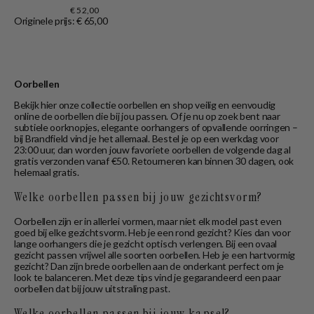
€ 52,00
Originele prijs: € 65,00
Oorbellen
Bekijk hier onze collectie oorbellen en shop veilig en eenvoudig
online de oorbellen die bij jou passen. Of je nu op zoek bent naar
subtiele oorknopjes, elegante oorhangers of opvallende oorringen –
bij Brandfield vind je het allemaal. Bestel je op een werkdag voor
23:00 uur, dan worden jouw favoriete oorbellen de volgende dag al
gratis verzonden vanaf €50. Retourneren kan binnen 30 dagen, ook
helemaal gratis.
Welke oorbellen passen bij jouw gezichtsvorm?
Oorbellen zijn er in allerlei vormen, maar niet elk model past even
goed bij elke gezichtsvorm. Heb je een rond gezicht? Kies dan voor
lange oorhangers die je gezicht optisch verlengen. Bij een ovaal
gezicht passen vrijwel alle soorten oorbellen. Heb je een hartvormig
gezicht? Dan zijn brede oorbellen aan de onderkant perfect om je
look te balanceren. Met deze tips vind je gegarandeerd een paar
oorbellen dat bij jouw uitstraling past.
Welke oorbellen passen bij jouw kapsel?