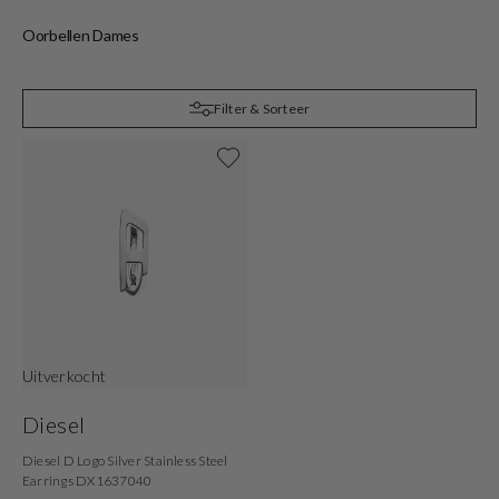
Oorbellen Dames
Z
Filter & Sorteer
Uitverkocht
Diesel
Diesel D Logo Silver Stainless Steel
Earrings DX1637040