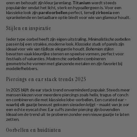
oren en behoudt zijn kleur jarenlang.
Titanium
wordt steeds
populairder omdat het licht, sterk en hypoallergeen is. Voor een
klassieke look zijn
pareloorbellen
perfect, terwijl
zirkonia
een
sprankelende en betaalbare optie biedt voor wie van glamour houdt.
Stijlen en inspiratie
Ieder type oorbel heeft zijn eigen uitstraling.
Minimalistische oorbellen
passen bij een strakke, moderne look.
Klassieke studs
of parels zijn
ideaal voor wie van tijdloze elegantie houdt.
Bohemian stijlen
bevatten vaak kleurrijke stenen en speelse vormen, perfect voor
festivals of vakanties.
Modern chic oorbellen
combineren
geometrische vormen met glanzende metalen en zijn favoriet bij
modeliefhebbers.
Piercings en ear stack trends 2025
In 2025 blijft de ear stack trend onverminderd populair. Steeds meer
mensen kiezen voor meerdere piercings zoals helix, tragus of conch
en combineren die met klassieke lobe-oorbellen. Een curated ear –
waarbij elk gaatje bewust gekozen sieraden krijgt – maakt van je oor
een echte eyecatcher. Ear cuffs zonder piercing zijn bovendien
ideaal om de trend uit te proberen zonder een nieuw gaatje te laten
zetten.
Oorbellen en huidtinten