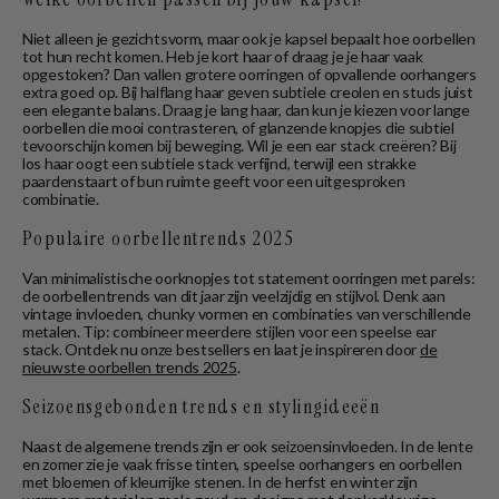
Niet alleen je gezichtsvorm, maar ook je kapsel bepaalt hoe oorbellen
tot hun recht komen. Heb je kort haar of draag je je haar vaak
opgestoken? Dan vallen grotere oorringen of opvallende oorhangers
extra goed op. Bij halflang haar geven subtiele creolen en studs juist
een elegante balans. Draag je lang haar, dan kun je kiezen voor lange
oorbellen die mooi contrasteren, of glanzende knopjes die subtiel
tevoorschijn komen bij beweging. Wil je een ear stack creëren? Bij
los haar oogt een subtiele stack verfijnd, terwijl een strakke
paardenstaart of bun ruimte geeft voor een uitgesproken
combinatie.
Populaire oorbellentrends 2025
Van minimalistische oorknopjes tot statement oorringen met parels:
de oorbellentrends van dit jaar zijn veelzijdig en stijlvol. Denk aan
vintage invloeden, chunky vormen en combinaties van verschillende
metalen. Tip: combineer meerdere stijlen voor een speelse ear
stack. Ontdek nu onze bestsellers en laat je inspireren door
de
nieuwste oorbellen trends 2025
.
Seizoensgebonden trends en stylingideeën
Naast de algemene trends zijn er ook seizoensinvloeden. In de lente
en zomer zie je vaak frisse tinten, speelse oorhangers en oorbellen
met bloemen of kleurrijke stenen. In de herfst en winter zijn