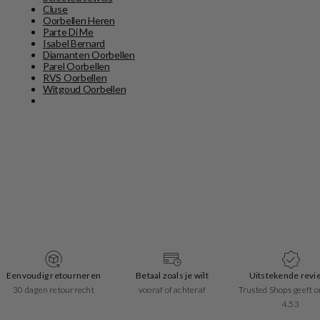
Cluse
Oorbellen Heren
Parte Di Me
Isabel Bernard
Diamanten Oorbellen
Parel Oorbellen
RVS Oorbellen
Witgoud Oorbellen
Betaal zoals je wilt
Uitstekende reviews
Snelle leverin
vooraf of achteraf
Trusted Shops geeft ons een
1-2 werkdagen
4.53