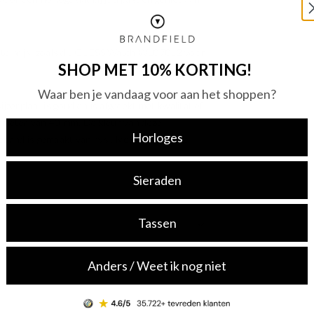
pste prijs, zoals dit GUESS Watch W1070L2 voor
SHOP MET 10% KORTING!
Waar ben je vandaag voor aan het shoppen?
zerplaat is goud en is afgedekt met kwalitatief
iameter van 40 mm. De kleur van deze
Horloges
band is gemaakt van rvs . Met dit prachtige
Sieraden
Tassen
Anders / Weet ik nog niet