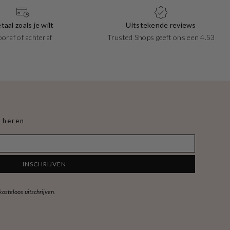
taal zoals je wilt
Uitstekende reviews
ooraf of achteraf
Trusted Shops geeft ons een 4.53
 heren
INSCHRIJVEN
steloos uitschrijven.