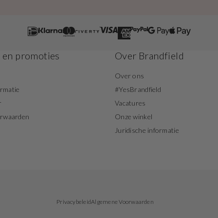
s en promoties
Over Brandfield
Over ons
ormatie
#YesBrandfield
r
Vacatures
orwaarden
Onze winkel
Juridische informatie
Privacybeleid
Algemene Voorwaarden