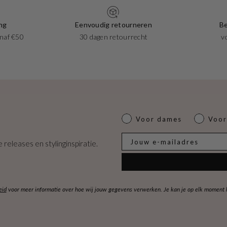
ng
Eenvoudig retourneren
Be
naf €50
30 dagen retourrecht
v
Dames of heren
Voor dames
Voor
E-mail
 releases en stylinginspiratie.
eid
voor meer informatie over hoe wij jouw gegevens verwerken. Je kan je op elk moment ko