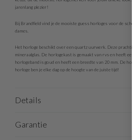
jarenlang plezier!
Bij Brandfield vind je de mooiste guess horloges voor de scher
dames.
Het horloge beschikt over een quartz uurwerk. Deze prachtige wij
mineraalglas. De horlogekast is gemaakt van rvs en heeft een d
horlogeband is goud en heeft een breedte van 20 mm. De horloge
horloge ben je elke dag op de hoogte van de juiste tijd!
Details
Garantie