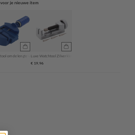
voor je nieuwe item
ool om de lengte van de horlogeband aan te passen
Luxe Watchtool Zilverkleurig om je bandlengte aan te passen
5
€ 19,96