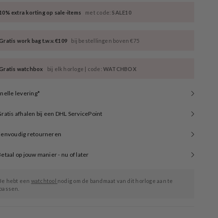
10% extra korting op sale-items
met code:
SALE10
Gratis work bag t.w.v. €109
bij bestellingen boven €75
Gratis watchbox
bij elk horloge | code:
WATCHBOX
nelle levering*
ratis afhalen bij een DHL ServicePoint
Eenvoudig retourneren
etaal op jouw manier - nu of later
Je hebt een
watchtool
nodig om de bandmaat van dit horloge aan te
passen.