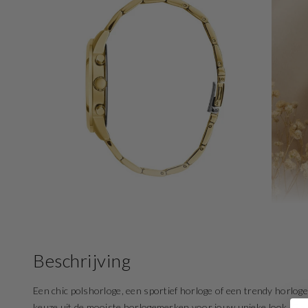
Open
media
5
in
gallery
view
Beschrijving
Een chic polshorloge, een sportief horloge of een trendy horloge
keuze uit de mooiste horlogemerken voor jouw unieke look. Ga vo