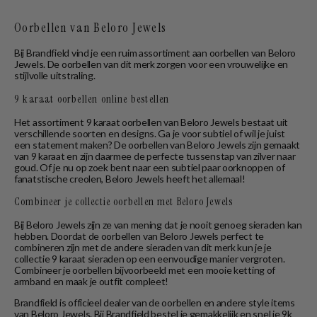
Oorbellen van Beloro Jewels
Bij Brandfield vind je een ruim assortiment aan oorbellen van Beloro
Jewels. De oorbellen van dit merk zorgen voor een vrouwelijke en
stijlvolle uitstraling.
9 karaat oorbellen online bestellen
Het assortiment 9 karaat oorbellen van Beloro Jewels bestaat uit
verschillende soorten en designs. Ga je voor subtiel of wil je juist
een statement maken? De oorbellen van Beloro Jewels zijn gemaakt
van 9 karaat en zijn daarmee de perfecte tussenstap van zilver naar
goud. Of je nu op zoek bent naar een subtiel paar oorknoppen of
fanatstische creolen, Beloro Jewels heeft het allemaal!
Combineer je collectie oorbellen met Beloro Jewels
Bij Beloro Jewels zijn ze van mening dat je nooit genoeg sieraden kan
hebben. Doordat de oorbellen van Beloro Jewels perfect te
combineren zijn met de andere sieraden van dit merk kun je je
collectie 9 karaat sieraden op een eenvoudige manier vergroten.
Combineer je oorbellen bijvoorbeeld met een mooie ketting of
armband en maak je outfit compleet!
Brandfield is officieel dealer van de oorbellen en andere style items
van Beloro Jewels. Bij Brandfield bestel je gemakkelijk en snel je 9k