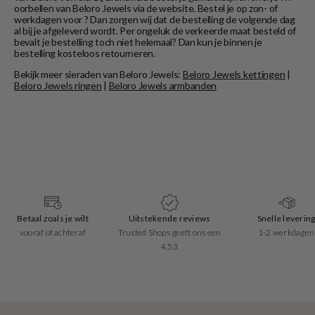
oorbellen van Beloro Jewels via de website. Bestel je op zon- of
werkdagen voor ? Dan zorgen wij dat de bestelling de volgende dag
al bij je afgeleverd wordt. Per ongeluk de verkeerde maat besteld of
bevalt je bestelling toch niet helemaal? Dan kun je binnen je
bestelling kosteloos retourneren.
Bekijk meer sieraden van Beloro Jewels:
Beloro Jewels kettingen
|
Beloro Jewels ringen
|
Beloro Jewels armbanden
Betaal zoals je wilt
Uitstekende reviews
Snelle leverin
vooraf of achteraf
Trusted Shops geeft ons een
1-2 werkdagen
4.53