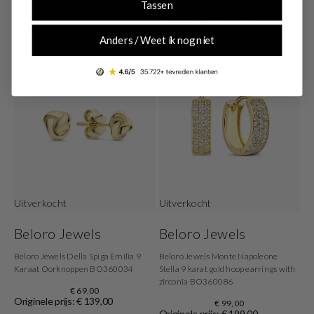
Tassen
Originele prijs: € 109,00
€ 44,00
Originele prijs: € 89,00
Anders / Weet ik nog niet
Uitverkocht
Uitverkocht
Beloro Jewels
Beloro Jewels
Beloro Jewels Della Spiga Emilia 9
Beloro Jewels Monte Napoleone
Karaat Oorknoppen BO360034
Stella 9 karat gold hoop earrings with
zirconia BO360086
€ 69,00
Originele prijs: € 139,00
€ 99,00
Originele prijs: € 199,00