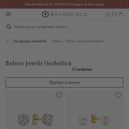
Skip to
Nieuw Merk | G-STAR | Horloges & Sieraden
content
Cart
Search
Terug naar overzicht
Home
Beloro Jewels Oorbellen
Beloro Jewels Oorbellen
37 artikelen
Filter & Sorteer