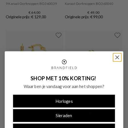
9 Karaat Oorknoppen BO360039
Karaat Oorknoppen BO360040
€ 64,00
€ 49,00
Originele prijs: € 129,00
Originele prijs: € 99,00
SHOP MET 10% KORTING!
Waar ben je vandaag voor aan het shoppen?
Uitverkocht
Uitverkocht
Horloges
Beloro Jewels
Beloro Jewels
Beloro Jewels La Rinascente Inis 9
Beloro Jewels Della Spiga Ceri 9
Sieraden
Karaat Oorbellen BO360079
Karaat Oorknoppen met Maantje
BO360095
€ 54,00