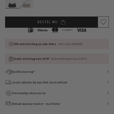
BESTEL NU
10% extra korting op sale-items
met code:
SALE10
Gratis work bag t.w.v. €109
bij bestellingen boven €75
Snelle levering*
Gratis afhalen bij een DHL ServicePoint
Eenvoudig retourneren
Betaal op jouw manier - nu of later