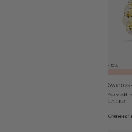
-30%
Swarovsk
Swarovski I
5711483
Originele prij