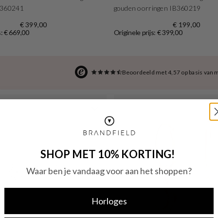
B360241
gouden oorringen IB360219
€ 399,00
€ 199,00
s: € 669,00
Originele prijs: € 399,00
Beoordeeld met 4,57 op basis van 
SHOP MET 10% KORTING!
Waar ben je vandaag voor aan het shoppen?
Horloges