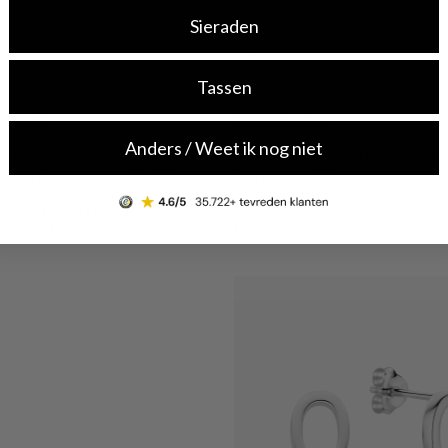
Sieraden
-35%
SALE10
SALE10
Tassen
ernard
Swarovski
Anders / Weet ik nog niet
rd Saint Germain Lourdes 14
Swarovski Constella Rosegold col
gouden Oorknoppen IB360205
Earrings 5638769
€ 181,00
€ 90,35
s: € 259,00
Originele prijs: € 139,00
Shop now