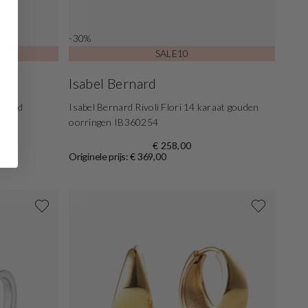
-30%
SALE10
Isabel Bernard
oured
Isabel Bernard Rivoli Flori 14 karaat gouden
oorringen IB360254
€ 258,00
Originele prijs: € 369,00