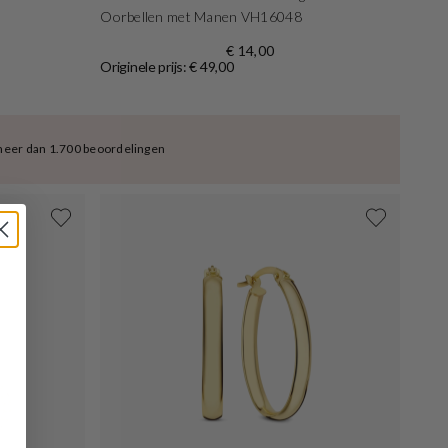
Oorbellen met Manen VH16048
€ 14,00
Originele prijs: € 49,00
meer dan 1.700 beoordelingen