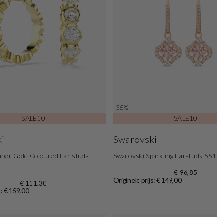
-35%
SALE10
SALE10
i
Swarovski
mber Gold Coloured Ear studs
Swarovski Sparkling Earstuds 55
€ 96,85
Originele prijs: € 149,00
€ 111,30
s: € 159,00