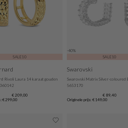
-40%
SALE10
SALE10
ernard
Swarovski
rd Rivoli Laura 14 karaat gouden
Swarovski Matrix Silver-coloured 
B360142
5653170
€ 209,00
€ 89,40
s: € 299,00
Originele prijs: € 149,00