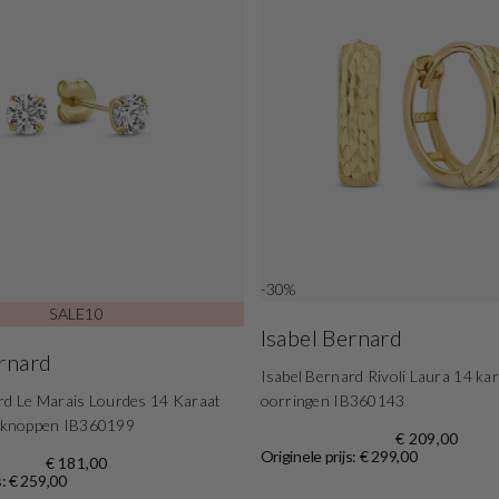
-30%
SALE10
Isabel Bernard
ernard
Isabel Bernard Rivoli Laura 14 ka
rd Le Marais Lourdes 14 Karaat
oorringen IB360143
knoppen IB360199
€ 209,00
Originele prijs: € 299,00
€ 181,00
s: € 259,00