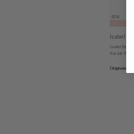
-30%
Isabel B
Isabel Berna
Karaat Wit
Originele prij