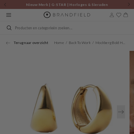
Skip to
Nieuw Merk | G-STAR | Horloges & Sieraden
content
Cart
Search
Terug naar overzicht
Home
Back To Work
Mockberg Bold Hoops Large MO146
Open
media
1
in
gallery