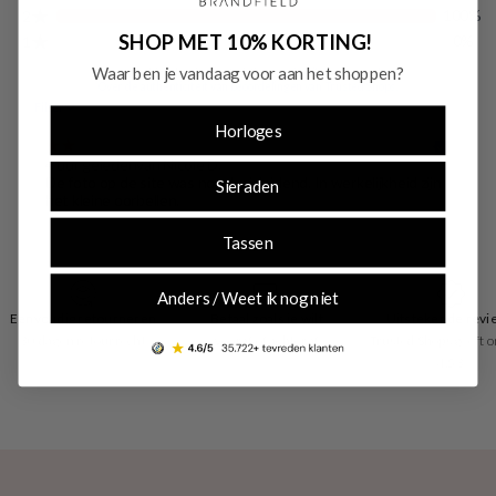
SHOP MET 10% KORTING!
Waar ben je vandaag voor aan het shoppen?
Horloges
Sieraden
Tassen
Anders / Weet ik nog niet
Eenvoudig retourneren
Betaal zoals je wilt
Uitstekende revi
30 dagen retourrecht
vooraf of achteraf
Trusted Shops geeft o
4.53