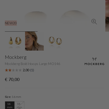
view
NEW20
Mockberg
Mockberg Bold Hoops Large MO146
Originele
€ 70,00
prijs
Size:
16 mm
16
18
Variant
Variant
mm
mm