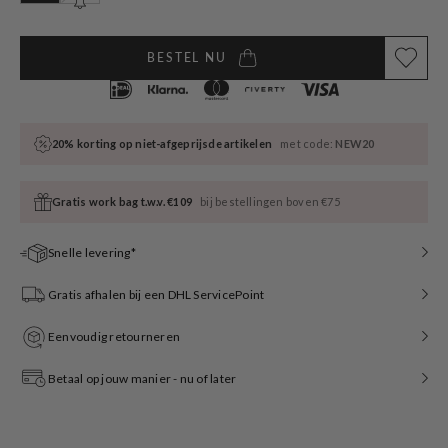
sold
sold
out
out
or
or
unavailable
unavailable
BESTEL NU
20% korting op niet-afgeprijsde artikelen
met code:
NEW20
Gratis work bag t.w.v. €109
bij bestellingen boven €75
Snelle levering*
Gratis afhalen bij een DHL ServicePoint
Eenvoudig retourneren
Betaal op jouw manier - nu of later