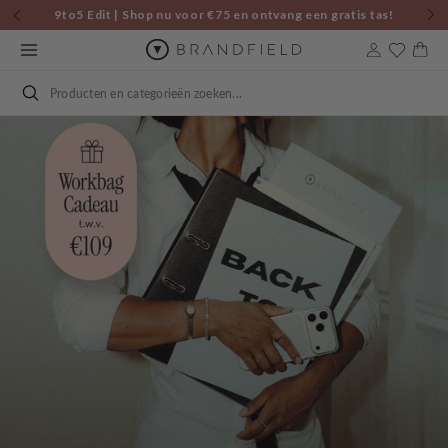
Skip to
9to5 Edit | Shop nu voor €75 en ontvang een gratis tas!
content
Cart
Search
9To5 Edit
Elevate Your Workwear