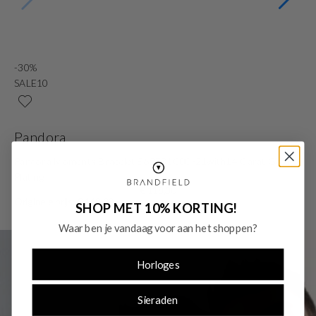
-30%
-
SALE10
S
Pandora
S
Pandora Moments Bracelet 562731C00-21with14 Carat Gold
Sw
Plating
Or
€ 118,30
Originele prijs: € 169,00
SHOP MET 10% KORTING!
Waar ben je vandaag voor aan het shoppen?
Horloges
Sieraden