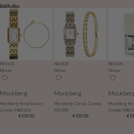
Bekijk alles
NEW20
NEW20
NEW20
Nieuw
Nieuw
Nieuw
Mockberg
Mockberg
Mockber
Mockberg Renaissance
Mockberg Classic Combo
Mockberg Re
Combo MB0356
MO200
Combo MB0
€ 213,30
€ 223,30
€ 2