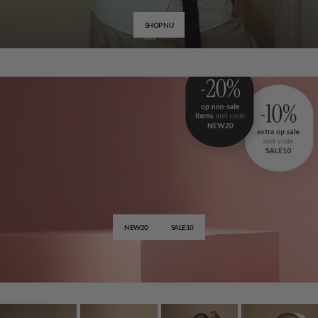
SHOP NU
Special Offer
Extra korting
op
geselecteerde
items
NEW20
SALE10