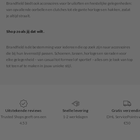
Brandfield biedt ook accessoires voor bruiloften en feestelijke gelegenheden:
van opvallende oorbellen en clutches tot elegante horloges en hakken, zodat
je altijd straalt.
Shop zoals jij dat wilt.
Brandfield is dé bestemming voor iedereen die op zoek zijn naar accessoires
die bij hun levensstijl passen. Schoenen, tassen, horloges en sieraden voor
elke gelegenheid – van casual tot formeel of sportief – alles om je look van top
tot teen af te maken in jouw unieke stijl.
Snelle levering
Gratis verzending
Eenvoudig retourn
1-2 werkdagen
DHL ServicePoints vanaf
30 dagen retourre
€50