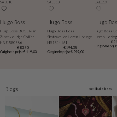
SALE10
SALE10
SALE10
Hugo Boss
Hugo Boss
Hugo Bos
Hugo Boss BOSS Rian
Hugo Boss Boss
Hugo Boss B
Zilverkleurige Collier
Skytraveller Heren Horloge
Heren Horlo
€ 2
HBJ1580586
HB1514161
Originele prijs
€ 83,30
€ 194,35
Originele prijs: € 119,00
Originele prijs: € 299,00
Blogs
Bekijk alle blogs