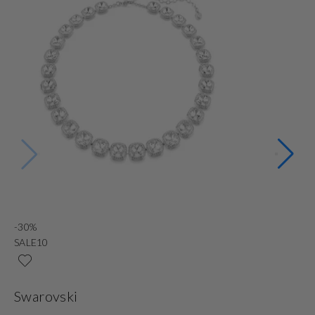
-30%
N
SALE10
Ni
Swarovski
G