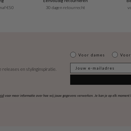
ng
Eenvoudig retourneren
Be
naf €50
30 dagen retourrecht
v
Dames of heren
Voor dames
Voor
E-mail
 releases en stylinginspiratie.
eid
voor meer informatie over hoe wij jouw gegevens verwerken. Je kan je op elk moment ko