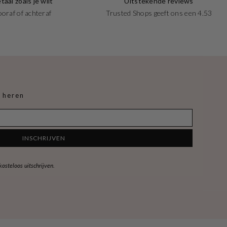
taal zoals je wilt
Uitstekende reviews
ooraf of achteraf
Trusted Shops geeft ons een 4.53
 heren
INSCHRIJVEN
steloos uitschrijven.