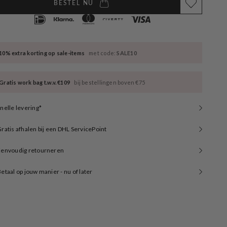
BESTEL NU
10% extra korting op sale-items
met code:
SALE10
Gratis work bag t.w.v. €109
bij bestellingen boven €75
nelle levering*
ratis afhalen bij een DHL ServicePoint
Eenvoudig retourneren
etaal op jouw manier - nu of later