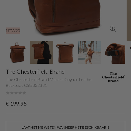
gallery
view
NEW20
The Chesterfield Brand
The Chesterfield Brand Mazara Cognac Leather
Backpack C58.032331
Originele
€ 199,95
prijs
LAAT HET ME WETEN WANNEER HET BESCHIKBAAR IS