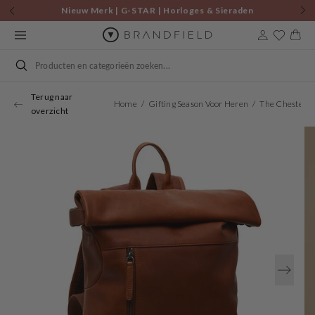
Skip to
Nieuw Merk | G-STAR | Horloges & Sieraden
content
Cart
Search
Terug naar
Home
Gifting Season Voor Heren
overzicht
Open
media
1
in