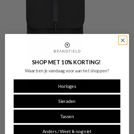
SHOP MET 10% KORTING!
Waar ben je vandaag voor aan het shoppen?
Horloges
-45%
-
Sieraden
SALE10
Tassen
Rains
R
Anders / Weet ik nog niet