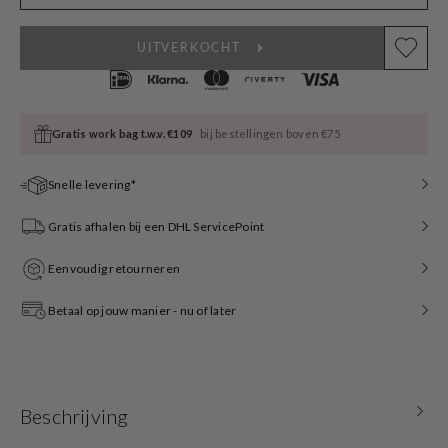
UITVERKOCHT
Gratis work bag t.w.v. €109
bij bestellingen boven €75
Snelle levering*
Gratis afhalen bij een DHL ServicePoint
Eenvoudig retourneren
Betaal op jouw manier - nu of later
Beschrijving