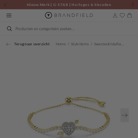
Skip to
Nieuw Merk | G-STAR | Horloges & Sieraden
content
Cart
Search
Terug naar overzicht
Home
Style Items
Swarovski Idyllia Gold Plated Bracelet 5744061
Open
media
1
in
gallery