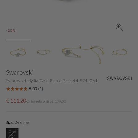
view
-20%
Swarovski
Swarovski Idyllia Gold Plated Bracelet 5744061
Sale
Originele
€ 111,20
Originele prijs: € 139,00
price
prijs
Size:
One size
One
Variant
size