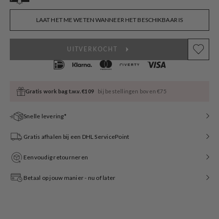
sold
out
or
LAAT HET ME WETEN WANNEER HET BESCHIKBAAR IS
unavailable
UITVERKOCHT
Gratis work bag t.w.v. €109
bij bestellingen boven €75
Snelle levering*
Gratis afhalen bij een DHL ServicePoint
Eenvoudig retourneren
Betaal op jouw manier - nu of later