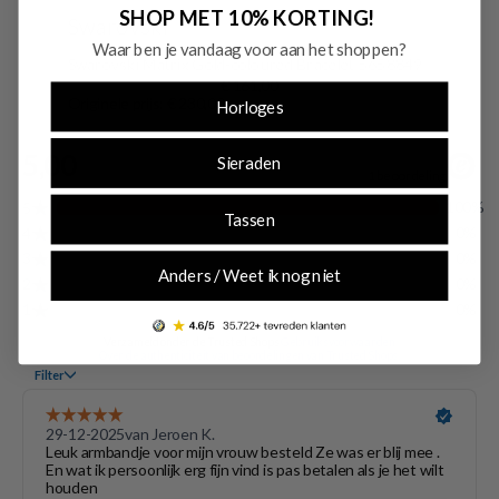
SHOP MET 10% KORTING!
Swarovski
Waar ben je vandaag voor aan het shoppen?
Swarovski Matrix Gold-coloured Bracelet 5658849
€ 161,00
Originele prijs: € 230,00
Horloges
Sieraden
Tassen
Anders / Weet ik nog niet