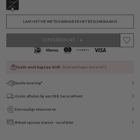
One
Variant
size
sold
out
or
LAAT HET ME WETEN WANNEER HET BESCHIKBAAR IS
unavailable
UITVERKOCHT
Gratis work bag t.w.v. €109
bij bestellingen boven €75
Snelle levering*
Gratis afhalen bij een DHL ServicePoint
Eenvoudig retourneren
Betaal op jouw manier - nu of later