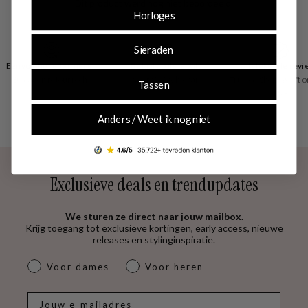
in de avond. En houd je van mixen en matchen? De meeste sieraden zijn ook
Horloges
verkrijgbaar in setjes.
Sieraden
Eenvoudig retourneren
Betaal zoals je wilt
Uitstekende revi
30 dagen retourrecht
vooraf of achteraf
Trusted Shops geeft o
Tassen
4.53
Anders / Weet ik nog niet
Exclusieve deals en trendupdates
We sturen ze direct naar jouw mailbox.
Krijg toegang tot exclusieve kortingen, early access, nieuwe
releases en stylinginspiratie.
dames & heren
Voor dames
Voor heren
E-mail