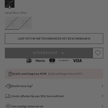
One
Variant
size
sold
out
Kies je kleur: Zilver
or
unavailable
LAAT HET ME WETEN WANNEER HET BESCHIKBAAR IS
UITVERKOCHT
Gratis work bag t.w.v. €109
bij bestellingen boven €75
Snelle levering*
Gratis afhalen bij een DHL ServicePoint
Eenvoudig retourneren