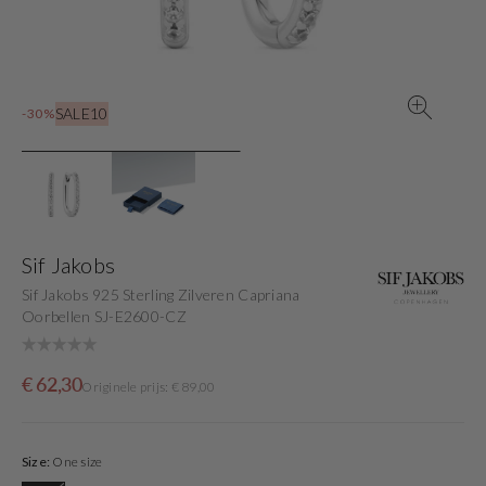
gallery
view
SALE10
-30%
Sif Jakobs
Sif Jakobs 925 Sterling Zilveren Capriana
Oorbellen SJ-E2600-CZ
Sale
Originele
€ 62,30
Originele prijs: € 89,00
price
prijs
Size:
One size