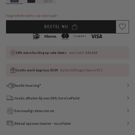
Nog enkele items op voorraad!
BESTEL NU
10% extra korting op sale-items
met code:
SALE10
Gratis work bag t.w.v. €109
bij bestellingen boven €75
Snelle levering*
Gratis afhalen bij een DHL ServicePoint
Eenvoudig retourneren
Betaal op jouw manier - nu of later