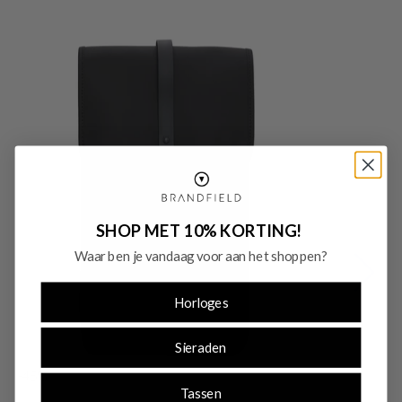
SHOP MET 10% KORTING!
Waar ben je vandaag voor aan het shoppen?
Horloges
Sieraden
-45%
-
Tassen
SALE10