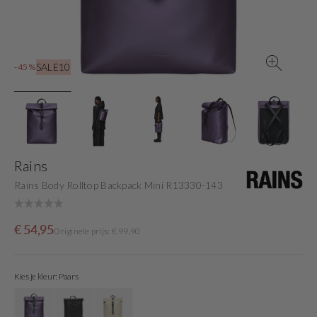
view
SALE10
-45%
Rains
Rains Body Rolltop Backpack Mini R13330-143
Sale
Originele
€ 54,95
Originele prijs: € 99,90
price
prijs
Kies je kleur: Paars