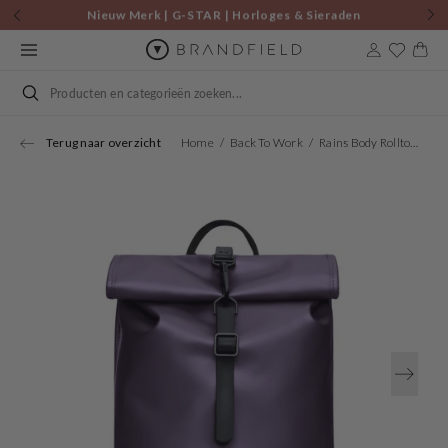
Skip to
Nieuw Merk | G-STAR | Horloges & Sieraden
content
Cart
Search
Terug naar overzicht
Home
Back To Work
Rains Body Rolltop Backpack Mini R13330-143
Open
media
1
in
gallery