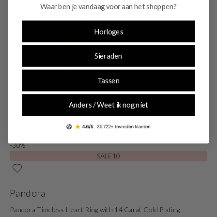
Waar ben je vandaag voor aan het shoppen?
Horloges
Sieraden
Tassen
Anders / Weet ik nog niet
-30%
-
SALE10
Pandora
P
Pandora Timeless Heart Ring with 14 Carat Gold Plating
Pa