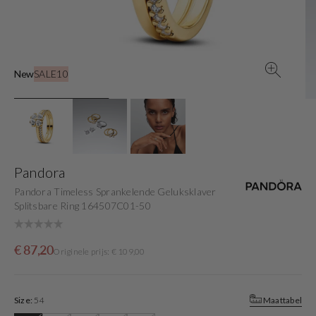
gallery
view
New
SALE10
Pandora
Pandora Timeless Sprankelende Geluksklaver
Splitsbare Ring 164507C01-50
Sale
Originele
€ 87,20
Originele prijs: € 109,00
price
prijs
Size:
54
Maattabel