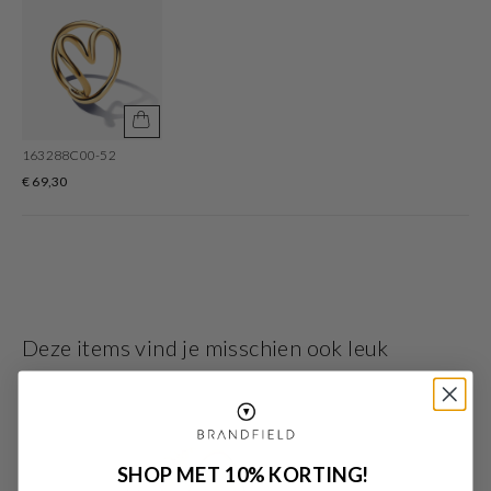
163288C00-52
€ 69,30
Deze items vind je misschien ook leuk
SHOP MET 10% KORTING!