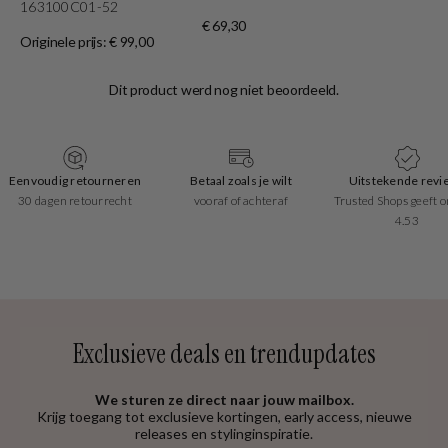
163100C01-52
Or
€ 69,30
Originele prijs: € 99,00
Eenvoudig retourneren
Betaal zoals je wilt
Uitstekende revi
30 dagen retourrecht
vooraf of achteraf
Trusted Shops geeft o
4.53
Exclusieve deals en trendupdates
We sturen ze direct naar jouw mailbox.
Krijg toegang tot exclusieve kortingen, early access, nieuwe
releases en stylinginspiratie.