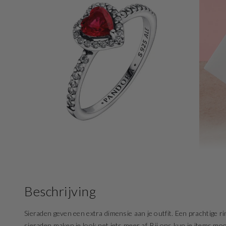
Open
media
5
in
gallery
view
Beschrijving
Sieraden geven een extra dimensie aan je outfit. Een prachtige rin
sieraden maken je look net iets meer af. Bij ons kun je items mo