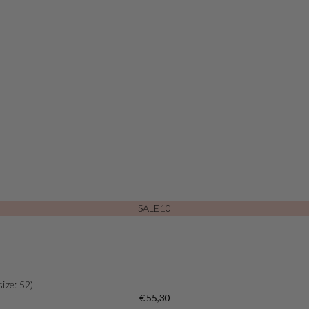
SALE10
ize: 52)
€ 55,30