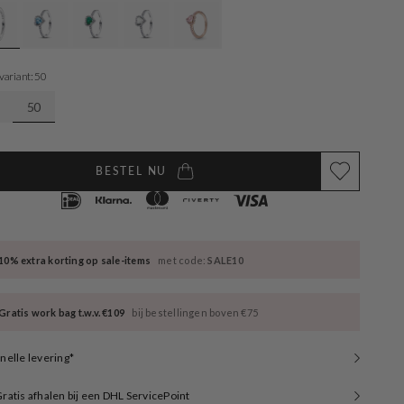
available
unavailable
unavailable
unavailable
unavailable
 variant: 50
50
BESTEL NU
10% extra korting op sale-items
met code:
SALE10
Gratis work bag t.w.v. €109
bij bestellingen boven €75
nelle levering*
ratis afhalen bij een DHL ServicePoint