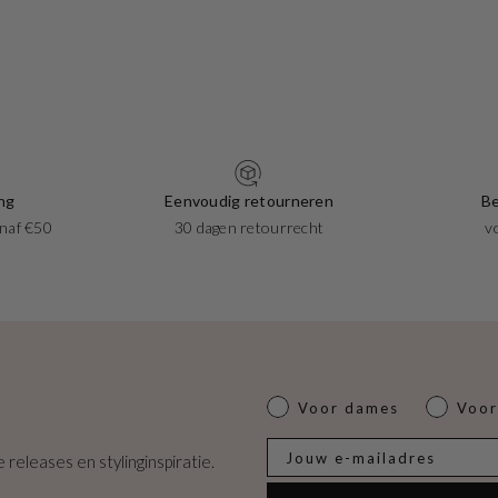
ng
Eenvoudig retourneren
Be
naf €50
30 dagen retourrecht
v
Dames of heren
Voor dames
Voor
E-mail
 releases en stylinginspiratie.