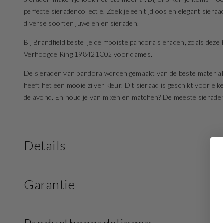
perfecte sieradencollectie. Zoek je een tijdloos en elegant sier
diverse soorten juwelen en sieraden.
Bij Brandfield bestel je de mooiste pandora sieraden, zoals dez
Verhoogde Ring 198421C02 voor dames.
De sieraden van pandora worden gemaakt van de beste materialen
heeft het een mooie zilver kleur. Dit sieraad is geschikt voor elk
de avond. En houd je van mixen en matchen? De meeste sieraden z
Details
Garantie