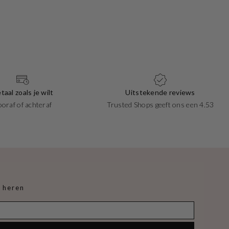
taal zoals je wilt
Uitstekende reviews
ooraf of achteraf
Trusted Shops geeft ons een 4.53
 heren