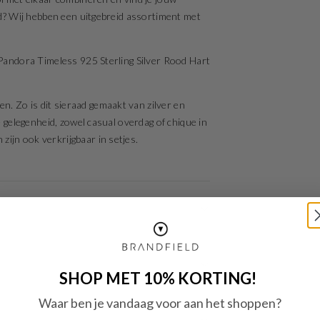
aad? Wij hebben een uitgebreid assortiment met
e Pandora Timeless 925 Sterling Silver Rood Hart
. Zo is dit sieraad gemaakt van zilver en
e gelegenheid, zowel casual overdag of chique in
ijn ook verkrijgbaar in setjes.
SHOP MET 10% KORTING!
Waar ben je vandaag voor aan het shoppen?