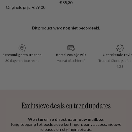
€ 55,30
(s
Originele prijs: € 79,00
Or
Eenvoudig retourneren
Betaal zoals je wilt
Uitstekende revi
30 dagen retourrecht
vooraf of achteraf
Trusted Shops geeft o
4.53
Exclusieve deals en trendupdates
We sturen ze direct naar jouw mailbox.
Krijg toegang tot exclusieve kortingen, early access, nieuwe
releases en stylinginspiratie.