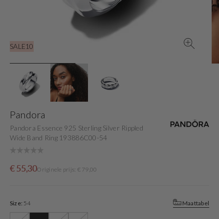
view
SALE10
Pandora
Pandora Essence 925 Sterling Silver Rippled
Wide Band Ring 193886C00-54
Sale
Originele
€ 55,30
Originele prijs: € 79,00
price
prijs
Size:
54
Maattabel