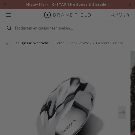
Skip to
Nieuw Merk | G-STAR | Horloges & Sieraden
content
Cart
Search
Terug naar overzicht
Home
Back To Work
Pandora Essence 925 Sterling Silver Rippled Wide Band Ring 193886C00-54
Open
media
1
in
gallery