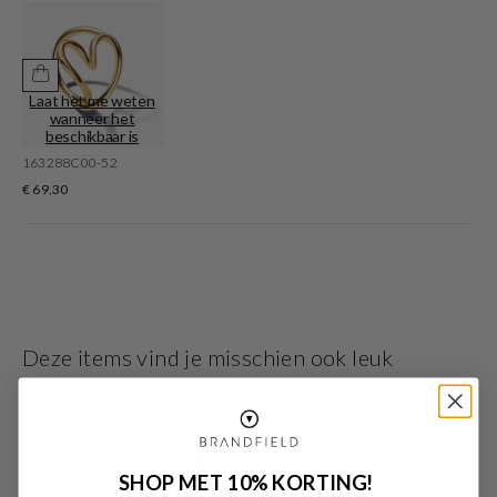
Dit sieraad is geschikt voor elke gelegenheid, zowel casual overdag of chique
in de avond. En houd je van mixen en matchen? De meeste sieraden zijn ook
verkrijgbaar in setjes.
Laat het me weten
wanneer het
beschikbaar is
163288C00-52
€ 69,30
Deze items vind je misschien ook leuk
SHOP MET 10% KORTING!