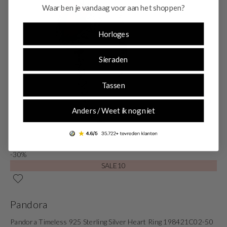
Waar ben je vandaag voor aan het shoppen?
Horloges
Sieraden
Tassen
Anders / Weet ik nog niet
-30%
-
SALE10
Pandora
P
Pandora Timeless 925 Sterling Silver Heart Ring 198421C02-50
Pa