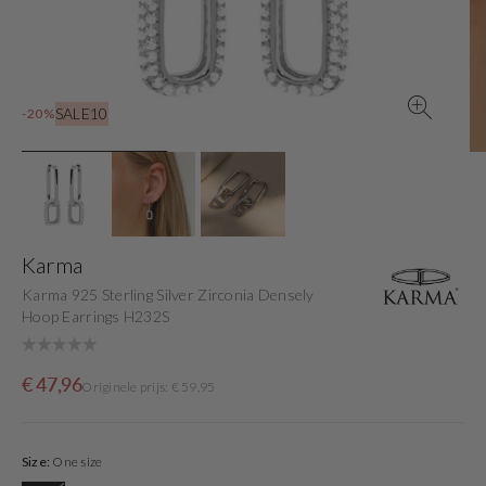
gallery
view
SALE10
-20%
Karma
Karma 925 Sterling Silver Zirconia Densely
Hoop Earrings H232S
Sale
Originele
€ 47,96
Originele prijs: € 59,95
price
prijs
Size:
One size