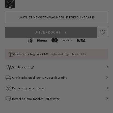
One
Variant
size
sold
out
or
LAAT HET ME WETEN WANNEER HET BESCHIKBAAR IS
unavailable
UITVERKOCHT
Gratis work bag t.w.v. €109
bij bestellingen boven €75
Snelle levering*
Gratis afhalen bij een DHL ServicePoint
Eenvoudig retourneren
Betaal op jouw manier - nu of later