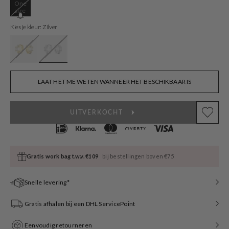
One
Variant
size
sold
out
Kies je kleur: Zilver
or
unavailable
LAAT HET ME WETEN WANNEER HET BESCHIKBAAR IS
UITVERKOCHT
Gratis work bag t.w.v. €109
bij bestellingen boven €75
Snelle levering*
Gratis afhalen bij een DHL ServicePoint
Eenvoudig retourneren