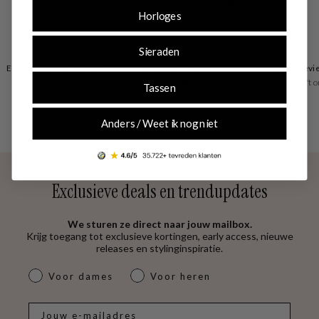
houd je van mixen en matchen? De meeste sieraden zijn ook verkrijgbaar in
Horloges
setjes.
Sieraden
Eenvoudig retourneren
Betaal zoals je wilt
Uitstekende revi
30 dagen retourrecht
vooraf of achteraf
Trusted Shops geeft o
Tassen
4.53
Anders / Weet ik nog niet
Exclusieve deals en trendupdates
We sturen ze direct naar jouw mailbox.
Krijg toegang tot exclusieve kortingen, early access, nieuwe
releases en stylinginspiratie.
dames & heren
Voor dames
Voor heren
E-mail