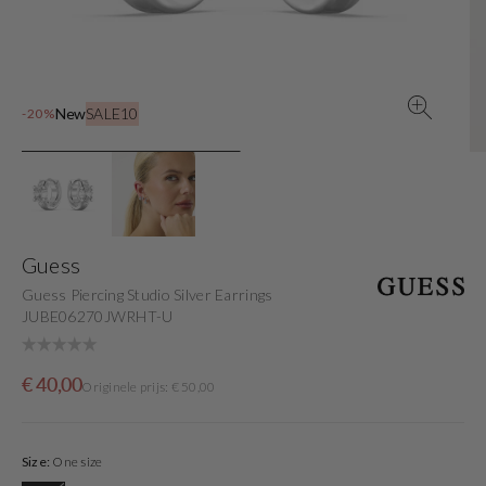
gallery
view
New
SALE10
-20%
Guess
Guess Piercing Studio Silver Earrings
JUBE06270JWRHT-U
Sale
Originele
€ 40,00
Originele prijs: € 50,00
price
prijs
Size:
One size