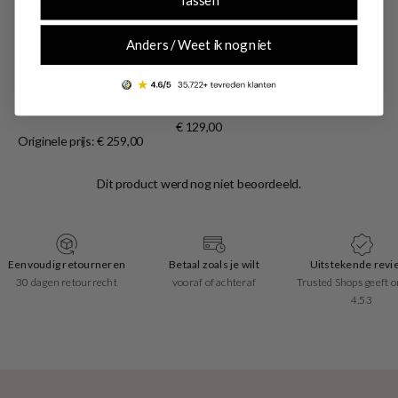
Anders / Weet ik nog niet
Isabel Bernard
Isabel Bernard Honoré Lysanne Zwarte Kalfsleren Shopper
IB25022
€ 129,00
Originele prijs: € 259,00
Eenvoudig retourneren
Betaal zoals je wilt
Uitstekende revi
30 dagen retourrecht
vooraf of achteraf
Trusted Shops geeft o
4.53