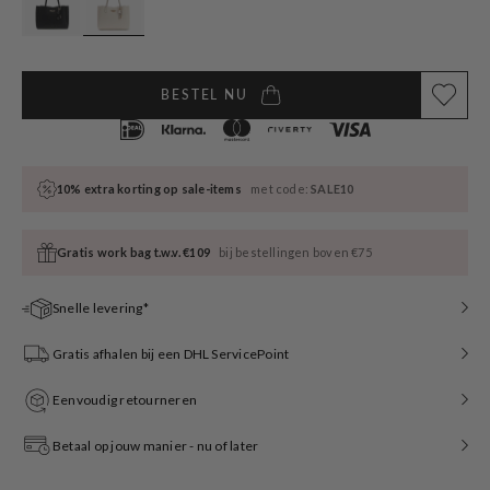
BESTEL NU
10% extra korting op sale-items
met code:
SALE10
Gratis work bag t.w.v. €109
bij bestellingen boven €75
Snelle levering*
Gratis afhalen bij een DHL ServicePoint
Eenvoudig retourneren
Betaal op jouw manier - nu of later