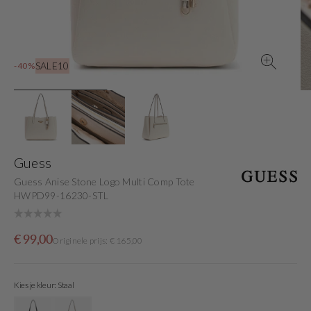
view
SALE10
-40%
Guess
Guess Anise Stone Logo Multi Comp Tote
HWPD99-16230-STL
Sale
Originele
€ 99,00
Originele prijs: € 165,00
price
prijs
Kies je kleur: Staal