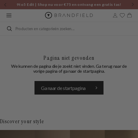
Skip to
9to5 Edit | Shop nu voor €75 en ontvang een gratis tas!
content
Cart
Search
Pagina niet gevonden
We kunnen de pagina die je zoekt niet vinden. Ga terug naar de
vorige pagina of ga naar de startpagina.
Ga naar de startpagina
Discover your style