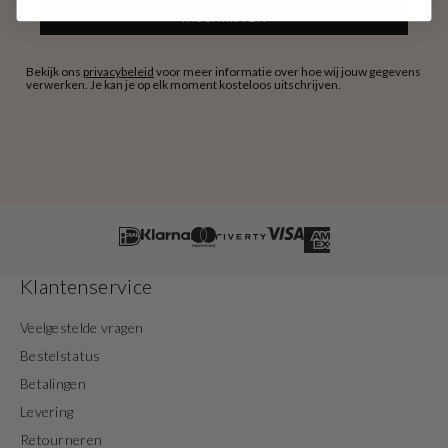
INSCHRIJVEN
Bekijk ons
privacybeleid
voor meer informatie over hoe wij jouw gegevens
verwerken. Je kan je op elk moment kosteloos uitschrijven.
Klantenservice
Veelgestelde vragen
Bestelstatus
Betalingen
Levering
Retourneren