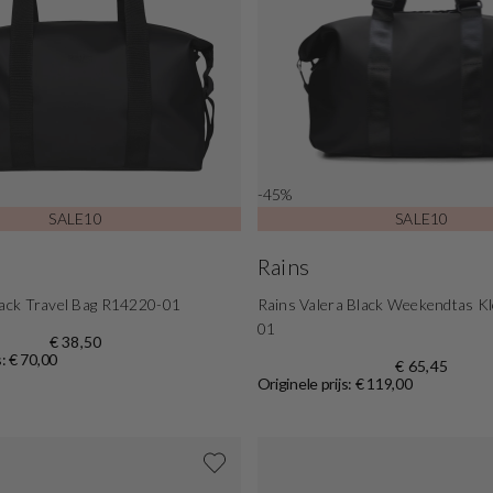
-45%
SALE10
SALE10
Rains
lack Travel Bag R14220-01
Rains Valera Black Weekendtas K
01
€ 38,50
s: € 70,00
€ 65,45
Originele prijs: € 119,00