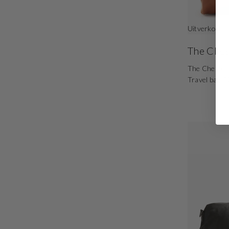
Uitverkocht
The Ches
The Chesterf
Travel bag 