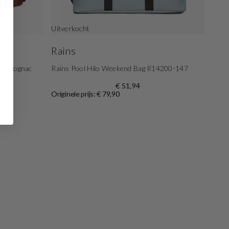
Uitverkocht
Rains
uth Cognac
Rains Pool Hilo Weekend Bag R14200-147
€ 51,94
Originele prijs: € 79,90