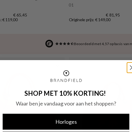
01
€ 65,45
€ 81,95
s: € 119,00
Originele prijs: € 149,00
Beoordeeld met 4,57 op basis van 
SHOP MET 10% KORTING!
Waar ben je vandaag voor aan het shoppen?
Horloges