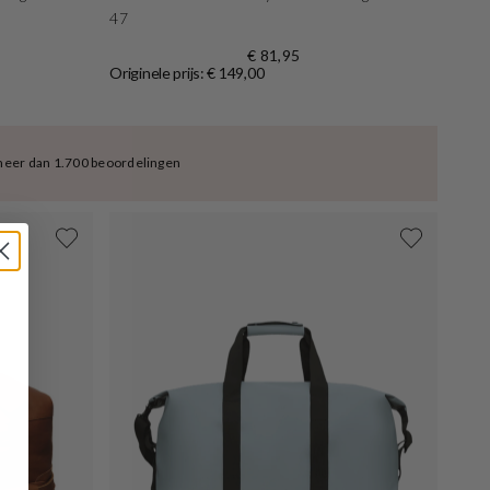
47
€ 81,95
Originele prijs: € 149,00
meer dan 1.700 beoordelingen