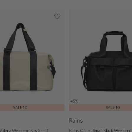
-45%
SALE10
SALE10
Rains
Valera Weekend Bag Small
Rains Otaru Small Black Weeken