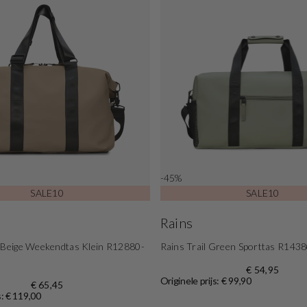
-45%
SALE10
SALE10
Rains
a Beige Weekendtas Klein R12880-
Rains Trail Green Sporttas R143
€ 54,95
Originele prijs: € 99,90
€ 65,45
s: € 119,00