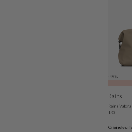
-45%
Rains
Rains Valer
133
Originele prij