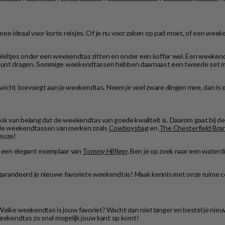
ee ideaal voor korte reisjes. Of je nu voor zaken op pad moet, of een wee
en wieltjes onder een weekendtas zitten en onder een koffer wel. Een weeke
m kunt dragen. Sommige weekendtassen hebben daarnaast een tweede set m
l gewicht toevoegt aan je weekendtas. Neem je veel zware dingen mee, dan is
 ook van belang dat de weekendtas van goede kwaliteit is. Daarom gaat bij
n de weekendtassen van merken zoals
Cowboysbag
en
The Chesterfield Bra
keuze!
 een elegant exemplaar van
Tommy Hilfiger
. Ben je op zoek naar een wate
 gegarandeerd je nieuwe favoriete weekendtas! Maak kennis met onze ruime co
. Welke weekendtas is jouw favoriet? Wacht dan niet langer en bestel je ni
 weekendtas zo snel mogelijk jouw kant op komt!