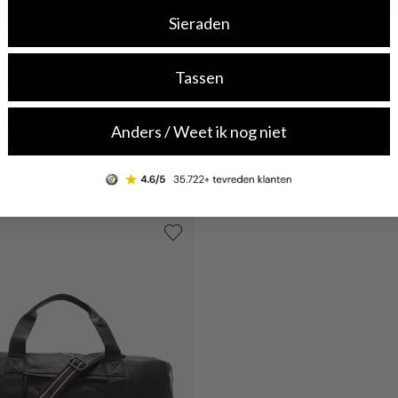
Sieraden
Uitverkocht
Tassen
terfield Brand
The Chesterfield Brand
ield Brand Liam Cognac Leather
The Chesterfield Brand Portsmo
Anders / Weet ik nog niet
C20.001331
Leather Travel bag C20.001731
€ 219,95
€ 249,95