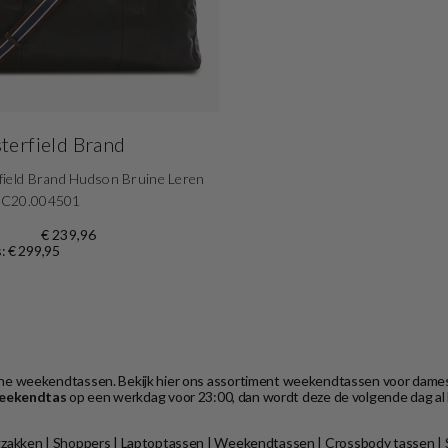
terfield Brand
field Brand Hudson Bruine Leren
 C20.004501
€ 239,96
s: € 299,95
tische weekendtassen. Bekijk hier ons assortiment weekendtassen voor dame
eekendtas
op een werkdag voor 23:00, dan wordt deze de volgende dag al 
zakken
|
Shoppers
|
Laptoptassen
|
Weekendtassen
|
Crossbody tassen
|