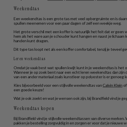
Weekendtas
Een weekendtas is een grote tas met veel opbergruimte en is daarm
spullen meenemen voor een paar dagen of zelf een weekje weg.
Het grote verschil met een koffer is natuurlijk het feit dat er ge
hem als het ware aan je schouder kunt hangen en naast je lichaa
handen kunt dragen.
Dit type tas loopt net als een koffer comfortabel, tenzij je tevee
Leren weekendtas
Omdat je vaak best wat spullen kwijt kunt in je weekendtas is het
Wanneer je op zoek bent naar een echt leren weekendtas dan zij
van een ander materiaal zoals kunstleer op polyester is er genoeg 
Kies bijvoorbeeld voor een stijlvolle weekendtas van
Calvin Klein
of
een goede keuze!
Wat je ook zoekt en wat je wensen ook zijn, bij Brandfield vind je
Weekendtas kopen
Bij Brandfield vind je stijlvolle weekendtassen van diverse merken
pakken je bestelling zorgvuldig in en zorgen er voor dat je nieuwe