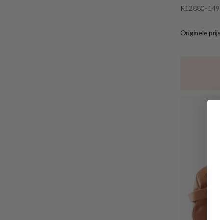
R12880-149
Originele prij