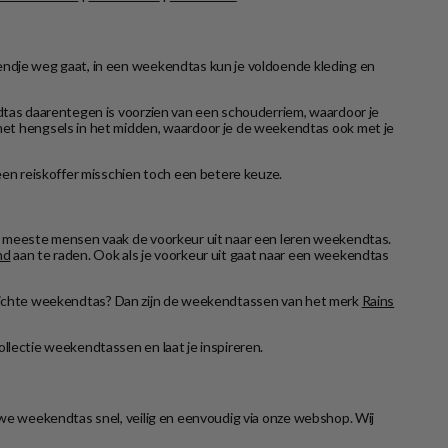
kendje weg gaat, in een weekendtas kun je voldoende kleding en
ndtas daarentegen is voorzien van een schouderriem, waardoor je
et hengsels in het midden, waardoor je de weekendtas ook met je
 een reiskoffer misschien toch een betere keuze.
 de meeste mensen vaak de voorkeur uit naar een leren weekendtas.
nd
aan te raden. Ook als je voorkeur uit gaat naar een weekendtas
rdichte weekendtas? Dan zijn de weekendtassen van het merk
Rains
llectie weekendtassen en laat je inspireren.
euwe weekendtas snel, veilig en eenvoudig via onze webshop. Wij