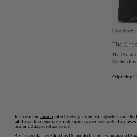
Uitverkocht
The Ches
The Chester
Weekendtas
Originele prij
In onze ruime
tassen
collectie vind je de meest stijlvolle en prak
uitstekende service op je aankoop in onze webshop. Bestel jouw
w
binnen 30 dagen retourneren!
Bekijk meer tassen:
Clutches
|
Schoudertassen
|
Handtassen
|
Rug