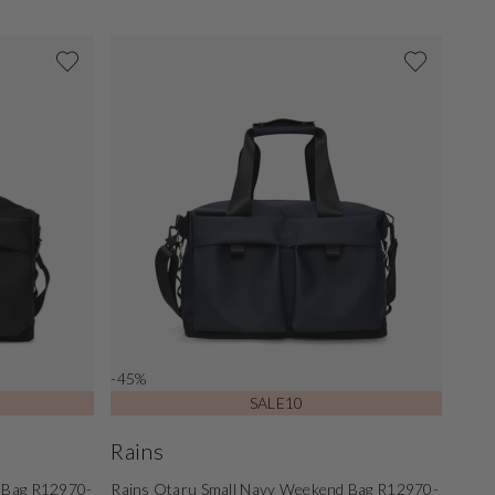
-45%
SALE10
Rains
d Bag R12970-
Rains Otaru Small Navy Weekend Bag R12970-