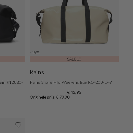
-45%
SALE10
Rains
lein R12880-
Rains Shore Hilo Weekend Bag R14200-149
€ 43,95
Originele prijs: € 79,90
Shop nu