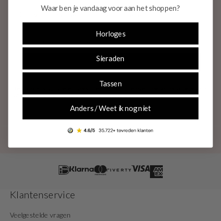
Waar ben je vandaag voor aan het shoppen?
dames & heren
Voor dames
Voor heren
Horloges
E-mail
Sieraden
INSCHRIJVEN
Tassen
Bekijk ons
privacybeleid
voor meer informatie over hoe wij jouw gegevens
verwerken. Je kan je op elk moment kosteloos uitschrijven.
Anders / Weet ik nog niet
Klantenservice
Veelgestelde vragen