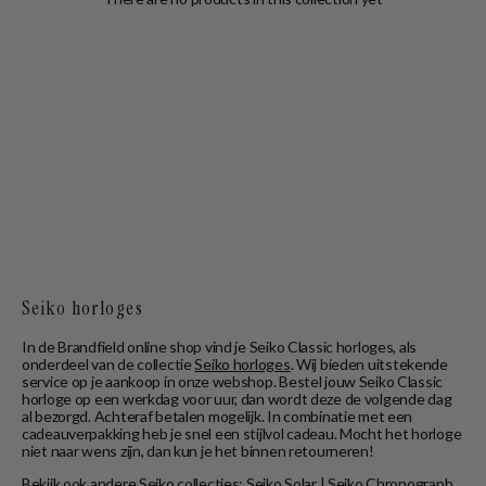
Seiko horloges
In de Brandfield online shop vind je Seiko Classic horloges, als
onderdeel van de collectie
Seiko horloges
. Wij bieden uitstekende
service op je aankoop in onze webshop. Bestel jouw Seiko Classic
horloge op een werkdag voor uur, dan wordt deze de volgende dag
al bezorgd. Achteraf betalen mogelijk. In combinatie met een
cadeauverpakking heb je snel een stijlvol cadeau. Mocht het horloge
niet naar wens zijn, dan kun je het binnen retourneren!
Bekijk ook andere Seiko collecties:
Seiko Solar
|
Seiko Chronograph