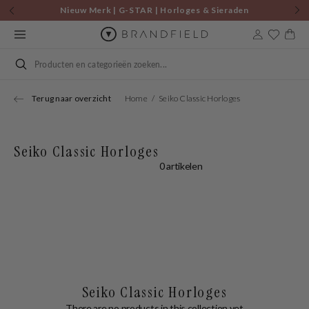
Skip to
Nieuw Merk | G-STAR | Horloges & Sieraden
content
Cart
Search
Terug naar overzicht
Home
Seiko Classic Horloges
Seiko Classic Horloges
0 artikelen
Seiko Classic Horloges
There are no products in this collection yet