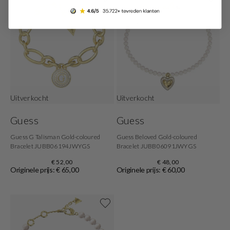
Uitverkocht
Uitverkocht
Guess
Guess
Guess G Talisman Gold-coloured
Guess Beloved Gold-coloured
Bracelet JUBB06194JWYGS
Bracelet JUBB06091JWYGS
€ 52,00
€ 48,00
Originele prijs: € 65,00
Originele prijs: € 60,00