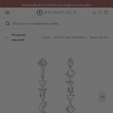
Skip to
Nieuw Merk | G-STAR | Horloges & Sieraden
content
Cart
Search
Terug naar
Home
Black Friday Oorbellen
Swarovski Mesm
overzicht
Open
media
1
in