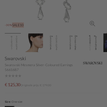
gallery
view
SALE10
-30%
Swarovski
Swarovski Mesmera Silver-Coloured Earrings
5661687
Sale
Originele
€ 125,30
Originele prijs: € 179,00
price
prijs
Size:
One size