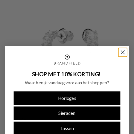
SHOP MET 10% KORTING!
Waar ben je vandaag voor aan het shoppen?
Horloges
Sieraden
-40%
SALE10
Tassen