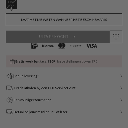
One
Variant
size
sold
out
or
LAAT HET ME WETEN WANNEER HET BESCHIKBAAR IS
unavailable
UITVERKOCHT
Gratis work bag t.w.v. €109
bij bestellingen boven €75
Snelle levering*
Gratis afhalen bij een DHL ServicePoint
Eenvoudig retourneren
Betaal op jouw manier - nu of later