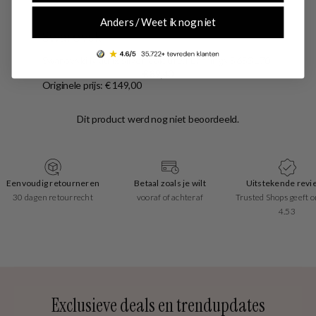
Anders / Weet ik nog niet
Swarovski
Swarovski Matrix Silver-coloured Earrings 5653170
€ 89,40
Originele prijs: € 149,00
Eenvoudig retourneren
Betaal zoals je wilt
Uitstekende revi
30 dagen retourrecht
vooraf of achteraf
Trusted Shops geeft o
4.53
Exclusieve deals en trendupdates