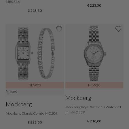
MB0356
€ 223,30
€ 213,30
NEW20
NEW20
Nieuw
Mockberg
Mockberg
Mockberg Royal Women's Watch 28
mm MO539
Mockberg Classic Combo MO204
€ 210,00
€ 223,30