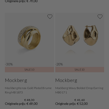
Originele prijs: € 79,00
-30%
-20%
SALE10
SALE10
Mockberg
Mockberg
Mockberg Kenza Gold Plated Brume
Mockberg Wavy Bolded Drop Earring
Ring MB1873
MB0171
€ 48,30
€ 41,60
Originele prijs: € 69,00
Originele prijs: € 52,00