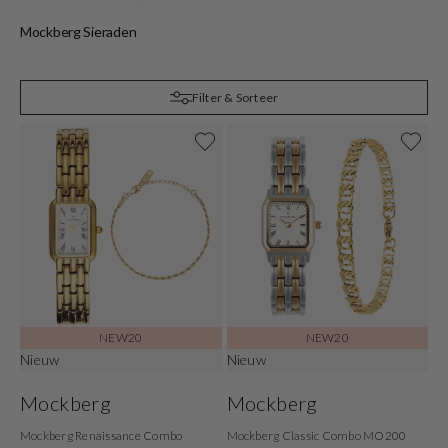
Mockberg Sieraden
M
Filter & Sorteer
NEW20
NEW20
Nieuw
Nieuw
Mockberg
Mockberg
Mockberg Renaissance Combo
Mockberg Classic Combo MO200