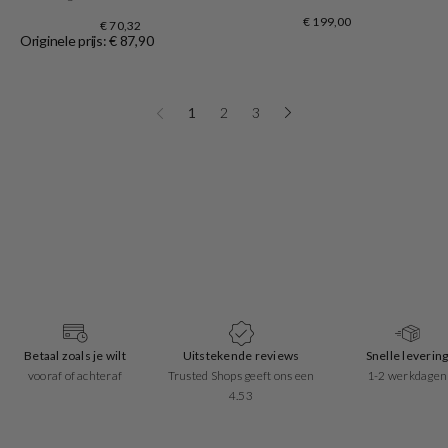
€ 199,00
€ 70,32
Originele prijs: € 87,90
1
2
3
Betaal zoals je wilt
Uitstekende reviews
Snelle leverin
vooraf of achteraf
Trusted Shops geeft ons een
1-2 werkdagen
4.53