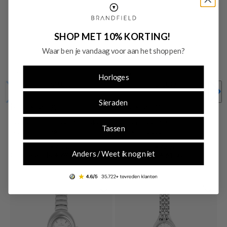
SHOP MET 10% KORTING!
Waar ben je vandaag voor aan het shoppen?
-30%
-30%
Horloges
SALE10
SALE10
Sieraden
Mockberg
Mockberg
Mockberg Kenza Gold Plated Alora
Mockberg Gold Plated Darling
Tassen
Necklace MB1930
Necklace MO235
€ 48,30
€ 42,70
Anders / Weet ik nog niet
Originele prijs: € 69,00
Originele prijs: € 61,00