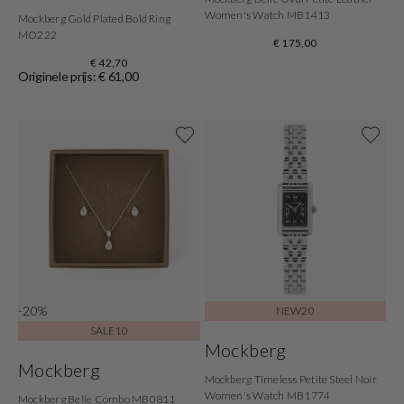
Women's Watch MB1413
Mockberg Gold Plated Bold Ring
MO222
€ 175,00
€ 42,70
Originele prijs: € 61,00
-20%
NEW20
SALE10
Mockberg
Mockberg
Mockberg Timeless Petite Steel Noir
Women's Watch MB1774
Mockberg Belle Combo MB0811