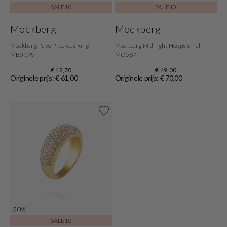
SALE10
SALE10
Mockberg
Mockberg
Mockberg Pavé Precious Ring
Mockberg Midnight Hoops Small
MB0199
MO587
€ 42,70
€ 49,00
Originele prijs: € 61,00
Originele prijs: € 70,00
Shop nu
-30%
SALE10