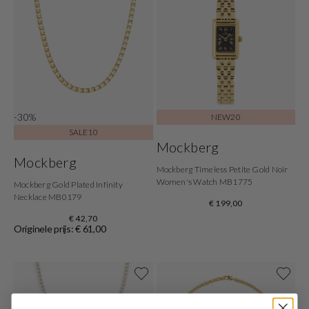
-30%
NEW20
SALE10
Mockberg
Mockberg
Mockberg Timeless Petite Gold Noir
Women's Watch MB1775
Mockberg Gold Plated Infinity
Necklace MB0179
€ 199,00
€ 42,70
Originele prijs: € 61,00