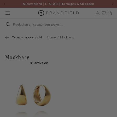
Skip to
Nieuw Merk | G-STAR | Horloges & Sieraden
content
Cart
Search
Terug naar overzicht
Home
Mockberg
Mockberg
81 artikelen