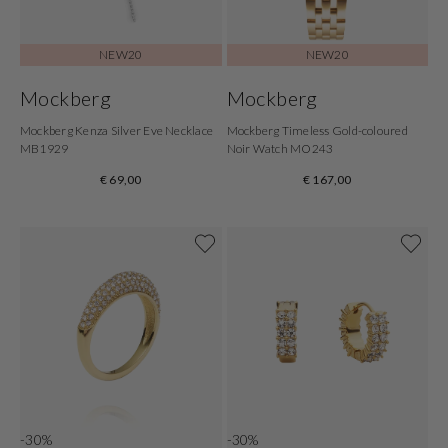
NEW20
NEW20
Mockberg
Mockberg
Mockberg Kenza Silver Eve Necklace
Mockberg Timeless Gold-coloured
MB1929
Noir Watch MO243
€ 69,00
€ 167,00
-30%
-30%