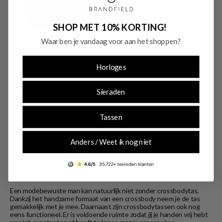
SHOP MET 10% KORTING!
Uitverkocht
Waar ben je vandaag voor aan het shoppen?
The Chesterfield
Horloges
Brand
Sieraden
The Chesterfield Brand Birmingham
Cognac Leather Crossbody bag
C48.098031
Tassen
€ 89,95
Anders / Weet ik nog niet
Crossbody tassen voor heren
Een modebewuste man kan natuurlijk niet zonder crossbodytas.
Dankzij het handzame formaat van een crossbody neem je de tas
gemakkelijk met je mee. Daarnaast zijn crossbodytassen ook nog
eens functioneel. Er is voldoende ruimte zodat jij je handen vrij hebt