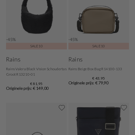
-45%
-45%
SALE10
SALE10
Rains
Rains
Rains Valera Black Vision Schoudertas
Rains Beige Box Bag R14100-133
Groot R13210-01
€ 43,95
Originele prijs: € 79,90
€ 81,95
Originele prijs: € 149,00