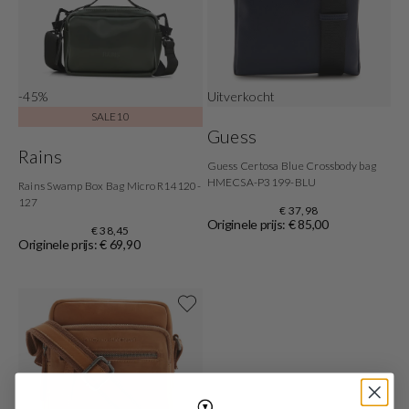
-45%
Uitverkocht
SALE10
Guess
Rains
Guess Certosa Blue Crossbody bag
HMECSA-P3199-BLU
Rains Swamp Box Bag Micro R14120-
127
€ 37,98
Originele prijs: € 85,00
€ 38,45
Originele prijs: € 69,90