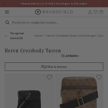
Skip to
Nieuw Merk | G-STAR | Horloges & Sieraden
content
Cart
Search
Terug naar
Home
Heren Crossbody Tassen Online Kopen ? Deals 
overzicht
Heren Crossbody Tassen
11 artikelen
Filter & Sorteer