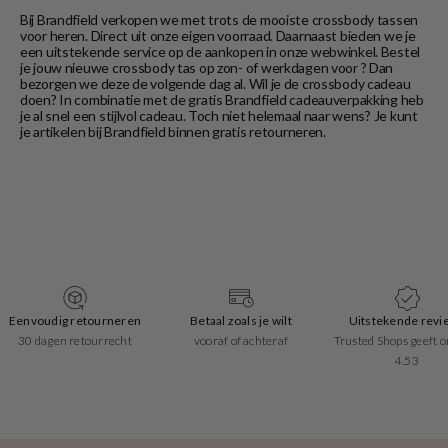
Bij Brandfield verkopen we met trots de mooiste crossbody tassen
voor heren. Direct uit onze eigen voorraad. Daarnaast bieden we je
een uitstekende service op de aankopen in onze webwinkel. Bestel
je jouw nieuwe crossbody tas op zon- of werkdagen voor ? Dan
bezorgen we deze de volgende dag al. Wil je de crossbody cadeau
doen? In combinatie met de gratis Brandfield cadeauverpakking heb
je al snel een stijlvol cadeau. Toch niet helemaal naar wens? Je kunt
je artikelen bij Brandfield binnen gratis retourneren.
Eenvoudig retourneren
Betaal zoals je wilt
Uitstekende revi
30 dagen retourrecht
vooraf of achteraf
Trusted Shops geeft o
4.53