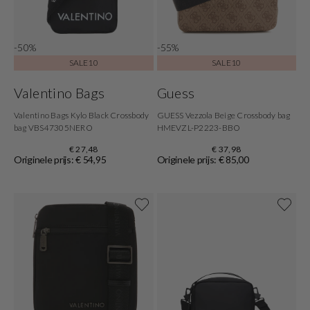
-50%
-55%
SALE10
SALE10
Valentino Bags
Guess
Valentino Bags Kylo Black Crossbody
GUESS Vezzola Beige Crossbody bag
bag VBS47305NERO
HMEVZL-P2223-BBO
€ 27,48
€ 37,98
Originele prijs: € 54,95
Originele prijs: € 85,00