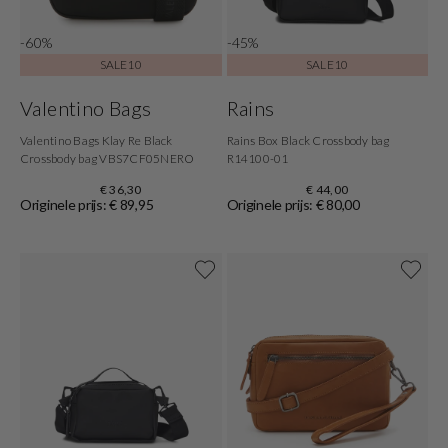
-60%
-45%
SALE10
SALE10
Valentino Bags
Rains
Valentino Bags Klay Re Black
Rains Box Black Crossbody bag
Crossbody bag VBS7CF05NERO
R14100-01
€ 36,30
€ 44,00
Originele prijs: € 89,95
Originele prijs: € 80,00