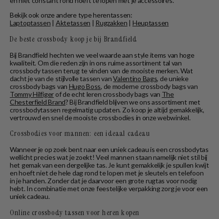
en niet constant rond hoeft te lopen met je accessoires.
Bekijk ook onze andere type herentassen:
Laptoptassen
|
Aktetassen
|
Rugzakken
|
Heuptassen
De beste crossbody koop je bij Brandfield
Bij Brandfield hechten we veel waarde aan style items van hoge
kwaliteit. Om die reden zijn in ons ruime assortiment tal van
crossbody tassen terug te vinden van de mooiste merken. Wat
dacht je van de stijlvolle tassen van
Valentino Bags
, de unieke
crossbody bags van
Hugo Boss
, de moderne crossbody bags van
Tommy Hilfiger
of de echt leren crossbody bags van
The
Chesterfield Brand
? Bij Brandfield blijven we ons assortiment met
crossbodytassen regelmatig updaten. Zo koop je altijd gemakkelijk,
vertrouwd en snel de mooiste crossbodies in onze webwinkel.
Crossbodies voor mannen: een ideaal cadeau
Wanneer je op zoek bent naar een uniek cadeau is een crossbodytas
wellicht precies wat je zoekt! Veel mannen staan namelijk niet stil bij
het gemak van een dergelijke tas. Je kunt gemakkelijk je spullen kwijt
en hoeft niet de hele dag rond te lopen met je sleutels en telefoon
in je handen. Zonder dat je daarvoor een grote rugtas voor nodig
hebt. In combinatie met onze feestelijke verpakking zorg je voor een
uniek cadeau.
Online crossbody tassen voor heren kopen