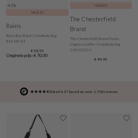
-45%
NEW20
SALE10
The Chesterfield
Rains
Brand
Rains Box Black Crossbody bag
The Chesterfield Brand Tustin
R14120-01
Cognac Leather Crossbody bag
C48.122231
€ 38,50
Originele prijs: € 70,00
€ 99,95
Rated 4.57 based on over 1,700 reviews