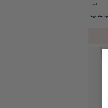
Gouden Init
Originele prij