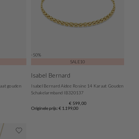
-50%
SALE10
Isabel Bernard
raat gouden
Isabel Bernard Aidee Rosine 14 Karaat Gouden
Schakelarmband IB320137
€ 599,00
Originele prijs: € 1.199,00
Shop nu