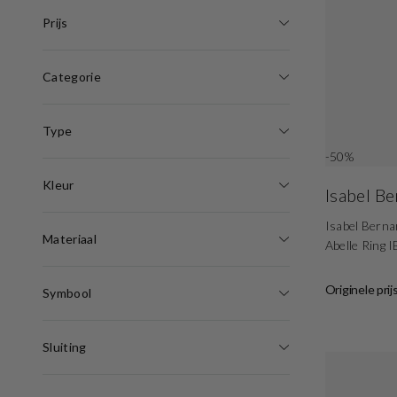
Prijs
Categorie
Type
-50%
Kleur
Isabel B
Isabel Bern
Materiaal
Abelle Ring 
Originele prij
Symbool
Sluiting