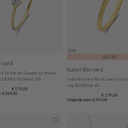
-50%
SALE10
ernard
Isabel Bernard
ard 14 Karaat Gouden Le Marais
IB330001-50 (Maat: 50)
Isabel Bernard Rivoli Laura 14 ka
ring IB330064-60
€ 179,00
s: € 359,00
€ 179,00
Originele prijs: € 359,00