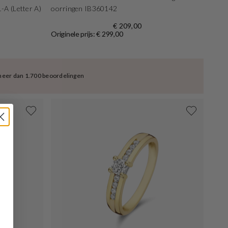
-A (Letter A)
oorringen IB360142
€ 209,00
Originele prijs: € 299,00
meer dan 1.700 beoordelingen