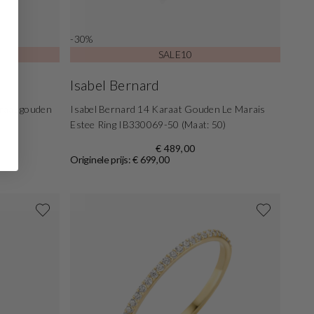
-30%
SALE10
Isabel Bernard
araat gouden
Isabel Bernard 14 Karaat Gouden Le Marais
Estee Ring IB330069-50 (Maat: 50)
€ 489,00
Originele prijs: € 699,00