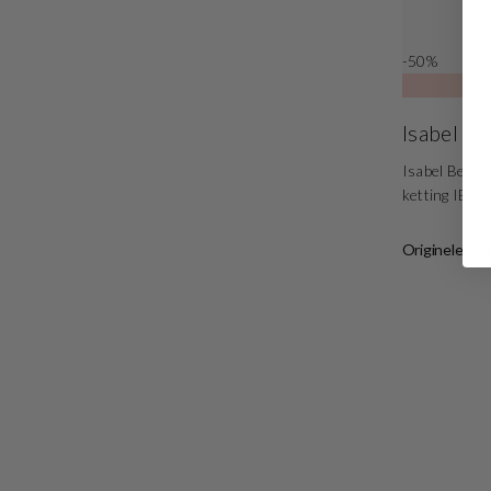
-50%
Isabel B
Isabel Berna
ketting IB3
Originele prij