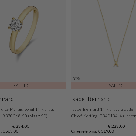
-30%
SALE10
SALE10
ernard
Isabel Bernard
rd Le Marais Soleil 14 Karaat
Isabel Bernard 14 Karaat Gouden
 IB330068-50 (Maat: 50)
Chloé Ketting IB340134-A (Letter
€ 284,00
€ 223,00
s: € 569,00
Originele prijs: € 319,00