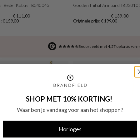
ial Bedel Kubus IB340043
Gouden Initial Armband IB320101
€ 111,00
€ 139,00
s: € 159,00
Originele prijs: € 199,00
Beoordeeld met 4,57 op basis van 
SHOP MET 10% KORTING!
Waar ben je vandaag voor aan het shoppen?
Horloges