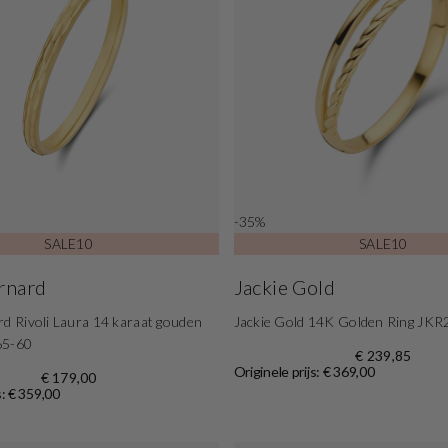
-35%
SALE10
SALE10
ernard
Jackie Gold
rd Rivoli Laura 14 karaat gouden
Jackie Gold 14K Golden Ring JKR
65-60
€ 239,85
Originele prijs: € 369,00
€ 179,00
s: € 359,00