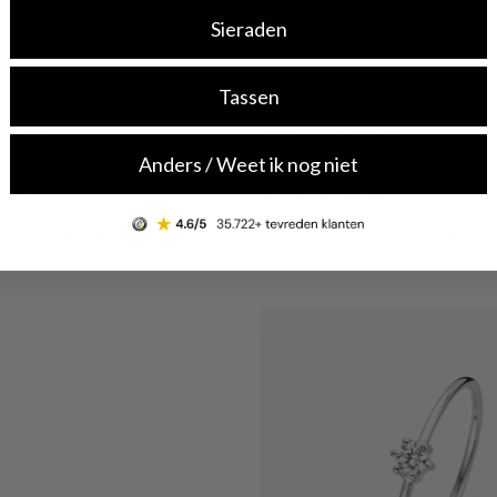
Sieraden
-30%
SALE10
SALE10
Tassen
ernard
Isabel Bernard
Anders / Weet ik nog niet
rd Rivoli Nina 14 karaat gouden
Isabel Bernard Rivoli Esmée 14 k
40112
ring IB330050-50
€ 314,00
€ 399,00
s: € 629,00
Originele prijs: € 569,00
Shop now