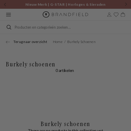
Skip to
Nieuw Merk | G-STAR | Horloges & Sieraden
content
Cart
Search
Terug naar overzicht
Home
Burkely Schoenen
Burkely schoenen
0 artikelen
Burkely schoenen
There are no products in this collection yet