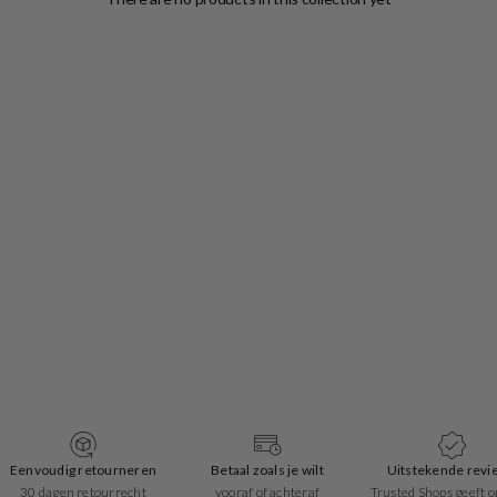
Eenvoudig retourneren
Betaal zoals je wilt
Uitstekende revi
30 dagen retourrecht
vooraf of achteraf
Trusted Shops geeft o