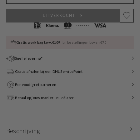
UITVERKOCHT
Gratis work bag t.w.v. €109
bij bestellingen boven €75
Snelle levering*
Gratis afhalen bij een DHL ServicePoint
Eenvoudig retourneren
Betaal op jouw manier - nu of later
Beschrijving