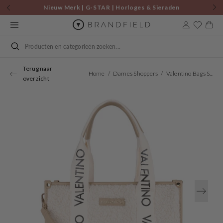
Skip to
Nieuw Merk | G-STAR | Horloges & Sieraden
content
Cart
Search
Terug naar
Home
Dames Shoppers
Valentino Bags Special Camy Taupe Shopper VBS7L301TAUPE
overzicht
Open
media
1
in