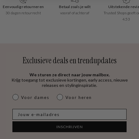
Eenvoudig retourneren
Betaal zoals je wilt
Uitstekende revi
30 dagen retourrecht
vooraf of achteraf
Trusted Shops geeft o
4.53
Exclusieve deals en trendupdates
We sturen ze direct naar jouw mailbox.
Krijg toegang tot exclusieve kortingen, early access, nieuwe
releases en stylinginspiratie.
dames & heren
Voor dames
Voor heren
E-mail
INSCHRIJVEN