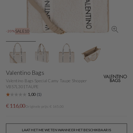
gallery
view
SALE10
-20%
Valentino Bags
Valentino Bags Special Camy Taupe Shopper
VBS7L301TAUPE
Sale
Originele
€ 116,00
Originele prijs: € 145,00
price
prijs
LAAT HET ME WETEN WANNEER HET BESCHIKBAAR IS