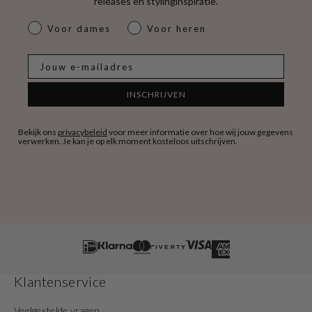
releases en stylinginspiratie.
dames & heren
Voor dames
Voor heren
E-mail
INSCHRIJVEN
Bekijk ons
privacybeleid
voor meer informatie over hoe wij jouw gegevens
verwerken. Je kan je op elk moment kosteloos uitschrijven.
Klantenservice
Veelgestelde vragen