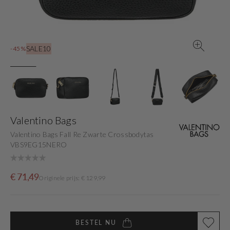
view
SALE10
-45%
Valentino Bags
Valentino Bags Fall Re Zwarte Crossbodytas
VBS9EG15NERO
Sale
Originele
€ 71,49
Originele prijs: € 129,99
price
prijs
BESTEL NU