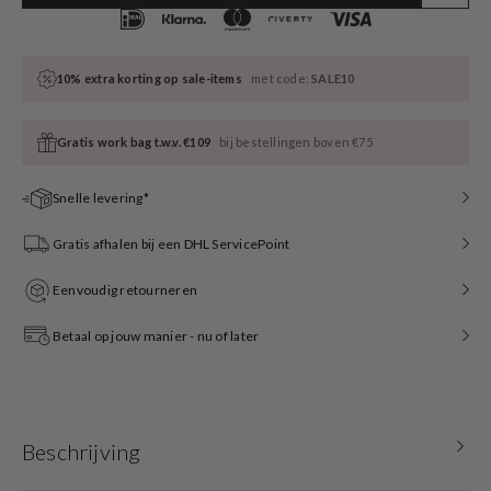
10% extra korting op sale-items
met code:
SALE10
Gratis work bag t.w.v. €109
bij bestellingen boven €75
Snelle levering*
Gratis afhalen bij een DHL ServicePoint
Eenvoudig retourneren
Betaal op jouw manier - nu of later
Beschrijving