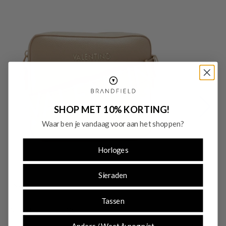
SHOP MET 10% KORTING!
Waar ben je vandaag voor aan het shoppen?
Horloges
-40%
-
SALE10
Sieraden
Tassen
Valentino Bags
V