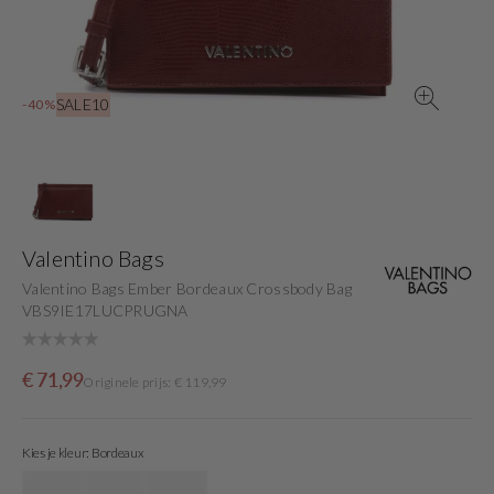
view
SALE10
-40%
Valentino Bags
Valentino Bags Ember Bordeaux Crossbody Bag
VBS9IE17LUCPRUGNA
Sale
Originele
€ 71,99
Originele prijs: € 119,99
price
prijs
Kies je kleur: Bordeaux