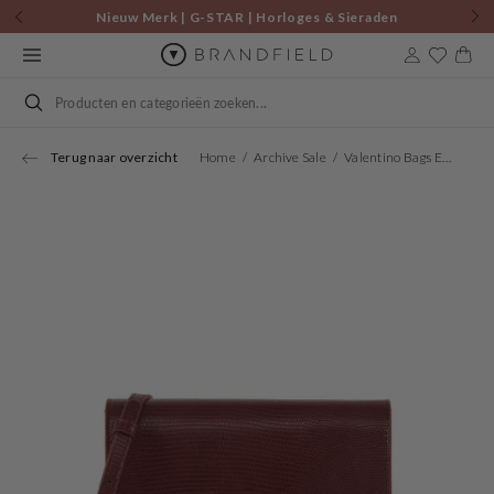
Skip to
Nieuw Merk | G-STAR | Horloges & Sieraden
content
Cart
Search
Terug naar overzicht
Home
Archive Sale
Valentino Bags Ember Bordeaux Crossbody Bag VBS9IE17LUCPRUGNA
Open
media
1
in
gallery