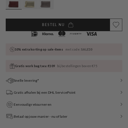
BESTEL NU
10% extra korting op sale-items
met code:
SALE10
Gratis work bag t.w.v. €109
bij bestellingen boven €75
Snelle levering*
Gratis afhalen bij een DHL ServicePoint
Eenvoudig retourneren
Betaal op jouw manier - nu of later