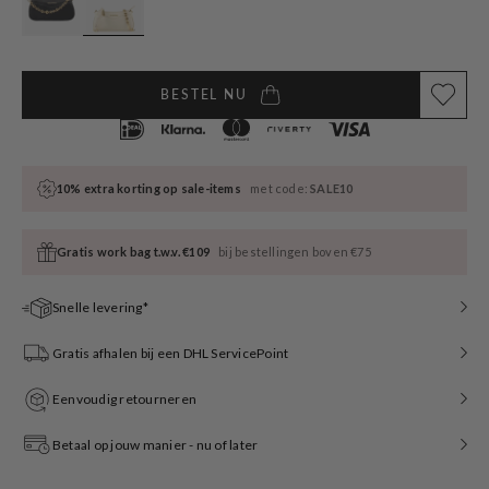
BESTEL NU
10% extra korting op sale-items
met code:
SALE10
Gratis work bag t.w.v. €109
bij bestellingen boven €75
Snelle levering*
Gratis afhalen bij een DHL ServicePoint
Eenvoudig retourneren
Betaal op jouw manier - nu of later