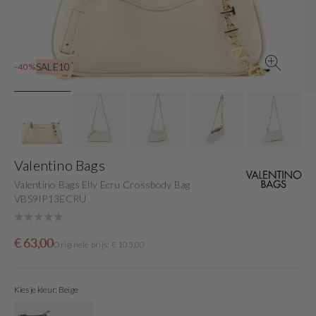
view
SALE10
-40%
Valentino Bags
Valentino Bags Elly Ecru Crossbody Bag
VBS9IP13ECRU
Sale
Originele
€ 63,00
Originele prijs: € 105,00
price
prijs
Kies je kleur: Beige