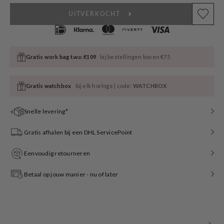
UITVERKOCHT
Gratis work bag t.w.v. €109
bij bestellingen boven €75
Gratis watchbox
bij elk horloge | code:
WATCHBOX
Snelle levering*
Gratis afhalen bij een DHL ServicePoint
Eenvoudig retourneren
Betaal op jouw manier - nu of later