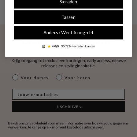
4.53
Sieraden
Tassen
Anders / Weet ik nog niet
Exclusieve deals en trendupdates
We sturen ze direct naar jouw mailbox.
Krijg toegang tot exclusieve kortingen, early access, nieuwe
releases en stylinginspiratie.
dames & heren
Voor dames
Voor heren
E-mail
INSCHRIJVEN
Bekijk ons
privacybeleid
voor meer informatie over hoe wij jouw gegevens
verwerken. Je kan je op elk moment kosteloos uitschrijven.