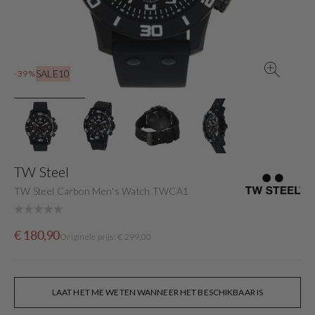
gallery
view
SALE10
-39%
TW Steel
TW Steel Carbon Men's Watch TWCA1
Sale
Originele
€ 180,90
Originele prijs: € 299,00
price
prijs
LAAT HET ME WETEN WANNEER HET BESCHIKBAAR IS