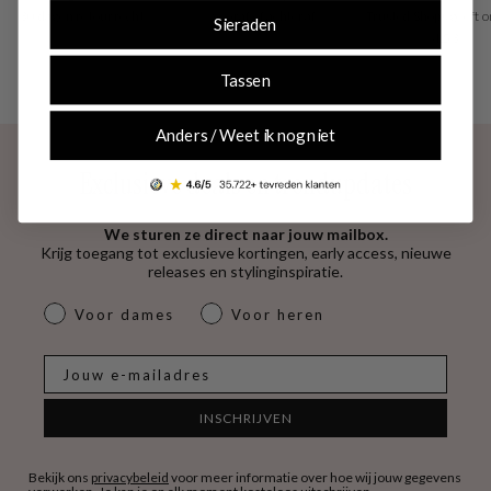
30 dagen retourrecht
vooraf of achteraf
Trusted Shops geeft o
Sieraden
4.53
Tassen
Anders / Weet ik nog niet
Exclusieve deals en trendupdates
We sturen ze direct naar jouw mailbox.
Krijg toegang tot exclusieve kortingen, early access, nieuwe
releases en stylinginspiratie.
dames & heren
Voor dames
Voor heren
E-mail
INSCHRIJVEN
Bekijk ons
privacybeleid
voor meer informatie over hoe wij jouw gegevens