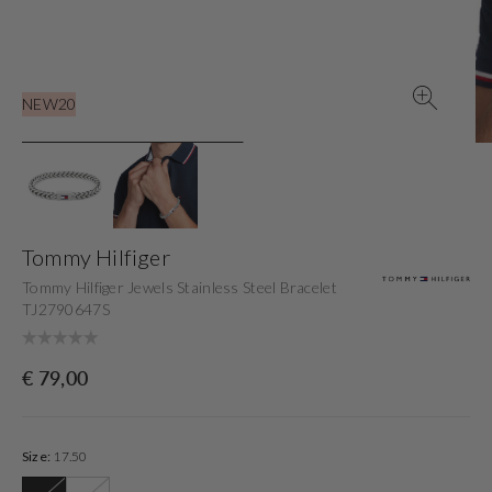
view
NEW20
Tommy Hilfiger
Tommy Hilfiger Jewels Stainless Steel Bracelet
TJ2790647S
Originele
€ 79,00
prijs
Size:
17.50