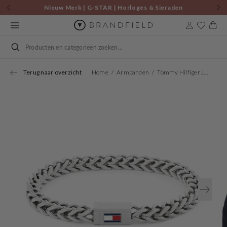
Skip to
Nieuw Merk | G-STAR | Horloges & Sieraden
content
Cart
Search
Terug naar overzicht
Home
Armbanden
Tommy Hilfiger Jewels Stainless Steel Bracelet TJ2790647S
Open
media
1
in
gallery