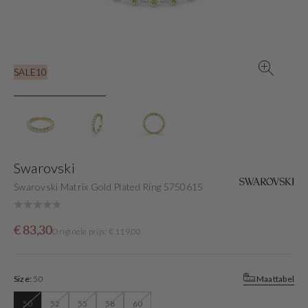
gallery
view
SALE10
Swarovski
Swarovski Matrix Gold Plated Ring 5750615
Sale
Originele
€ 83,30
Originele prijs: € 119,00
price
prijs
Size:
50
Maattabel
50
52
55
58
60
Variant
Variant
Variant
Variant
Variant