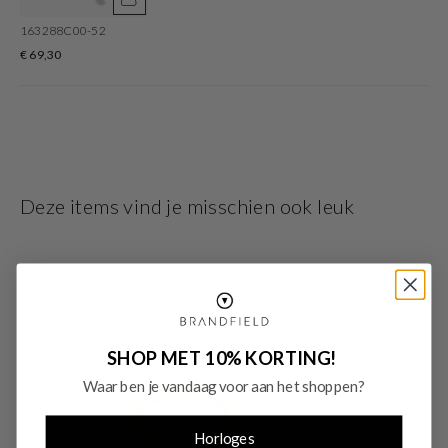
163288C00-52
€ 69,30
Deze items vind je misschien ook leuk
SHOP MET 10% KORTING!
Waar ben je vandaag voor aan het shoppen?
Horloges