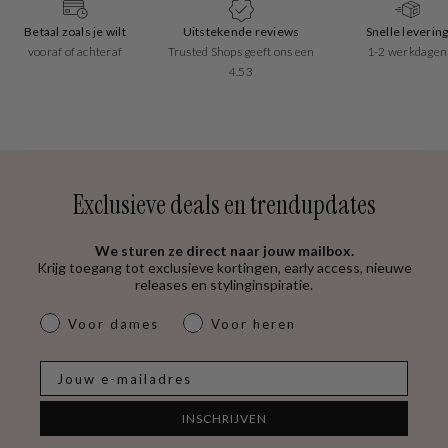
Betaal zoals je wilt
Uitstekende reviews
Snelle leverin
vooraf of achteraf
Trusted Shops geeft ons een
1-2 werkdagen
4.53
Exclusieve deals en trendupdates
We sturen ze direct naar jouw mailbox.
Krijg toegang tot exclusieve kortingen, early access, nieuwe
releases en stylinginspiratie.
dames & heren
Voor dames
Voor heren
E-mail
INSCHRIJVEN