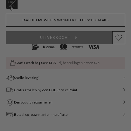
One
Variant
size
sold
out
or
LAAT HET ME WETEN WANNEER HET BESCHIKBAAR IS
unavailable
UITVERKOCHT
Gratis work bag t.w.v. €109
bij bestellingen boven €75
Snelle levering*
Gratis afhalen bij een DHL ServicePoint
Eenvoudig retourneren
Betaal op jouw manier - nu of later