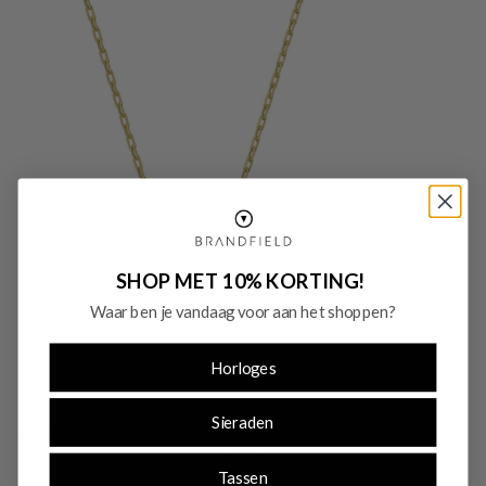
SHOP MET 10% KORTING!
Waar ben je vandaag voor aan het shoppen?
Horloges
Sieraden
-30%
-
SALE10
Tassen