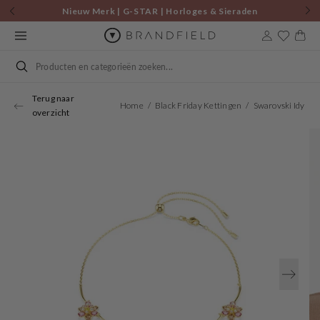
Skip to
Nieuw Merk | G-STAR | Horloges & Sieraden
content
Cart
Search
Terug naar
Home
Black Friday Kettingen
Swarovski Idyllia 
overzicht
Open
media
1
in