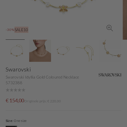
gallery
view
SALE10
-30%
Swarovski
Swarovski Idyllia Gold Coloured Necklace
5732388
Sale
Originele
€ 154,00
Originele prijs: € 220,00
price
prijs
Size:
One size