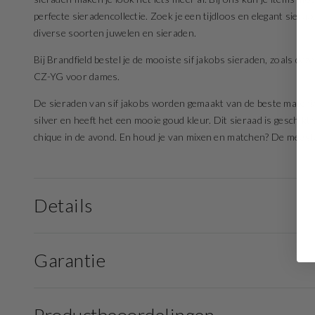
perfecte sieradencollectie. Zoek je een tijdloos en elegant sier
diverse soorten juwelen en sieraden.
Bij Brandfield bestel je de mooiste sif jakobs sieraden, zoals d
CZ-YG voor dames.
De sieraden van sif jakobs worden gemaakt van de beste material
silver en heeft het een mooie goud kleur. Dit sieraad is geschikt
chique in de avond. En houd je van mixen en matchen? De meeste 
Details
Garantie