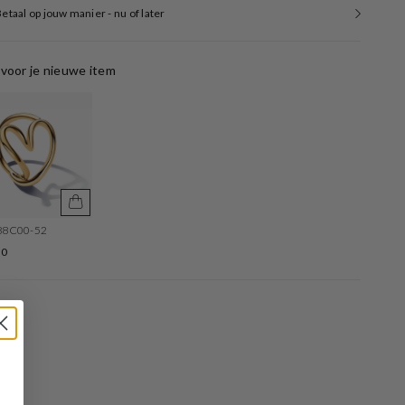
etaal op jouw manier - nu of later
voor je nieuwe item
88C00-52
30