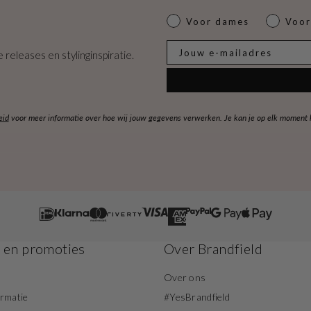
Dames of heren
Voor dames
Voor
E-mail
 releases en stylinginspiratie.
eid
voor meer informatie over hoe wij jouw gegevens verwerken. Je kan je op elk moment ko
s en promoties
Over Brandfield
Over ons
ormatie
#YesBrandfield