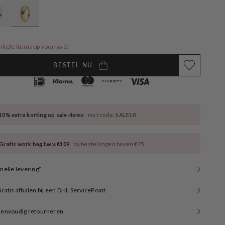
available
unavailable
unavailable
nkele items op voorraad!
BESTEL NU
10% extra korting op sale-items
met code:
SALE10
Gratis work bag t.w.v. €109
bij bestellingen boven €75
nelle levering*
ratis afhalen bij een DHL ServicePoint
Eenvoudig retourneren