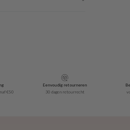
ng
Eenvoudig retourneren
Be
naf €50
30 dagen retourrecht
v