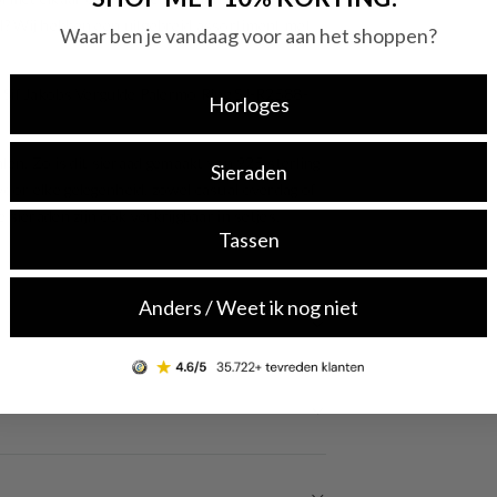
aad? Wij hebben een uitgebreid assortiment met
Waar ben je vandaag voor aan het shoppen?
eze Sif Jakobs Vergulde Palermo Ring SJ-R2588-
Horloges
en. Zo is dit sieraad gemaakt van 925 sterling
Sieraden
 voor elke gelegenheid, zowel casual overdag of
sieraden zijn ook verkrijgbaar in setjes.
Tassen
Anders / Weet ik nog niet