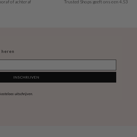
ooraf of achteraf
Trusted Shops geeft ons een 4.53
 heren
INSCHRIJVEN
steloos uitschrijven.