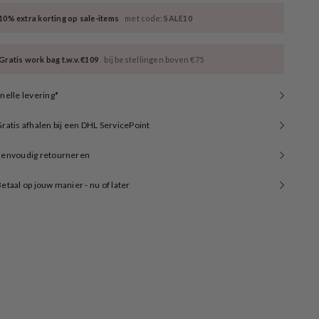
10% extra korting op sale-items
met code:
SALE10
Gratis work bag t.w.v. €109
bij bestellingen boven €75
nelle levering*
ratis afhalen bij een DHL ServicePoint
Eenvoudig retourneren
etaal op jouw manier - nu of later