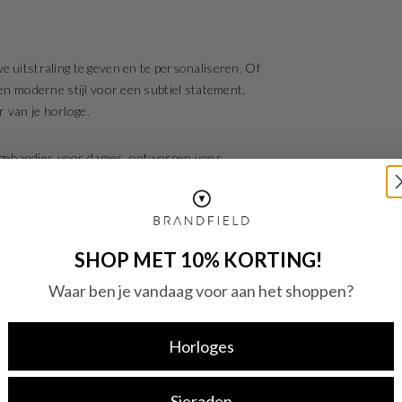
e uitstraling te geven en te personaliseren. Of
een moderne stijl voor een subtiel statement,
 van je horloge.
orlogebandjes voor dames, ontworpen voor
arianten tot moderne ontwerpen, er is altijd een
agcomfort, zodat ze zorgen voor een goede
SHOP MET 10% KORTING!
 passen aan verschillende gelegenheden, is een
Waar ben je vandaag voor aan het shoppen?
ctie. Ontdek jouw nieuwe horlogebandje bij
Horloges
Sieraden