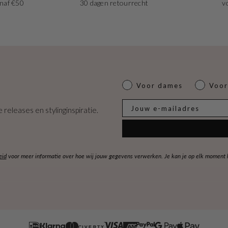
naf €50
30 dagen retourrecht
v
Dames of heren
Voor dames
Voor
E-mail
 releases en stylinginspiratie.
eid
voor meer informatie over hoe wij jouw gegevens verwerken. Je kan je op elk moment ko