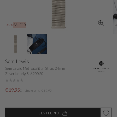
view
SALE10
-50%
Sem Lewis
Sem Lewis Metropolitan Strap 24mm
Zilverkleurig SL620020
Sale
Originele
€ 19,95
Originele prijs: € 39,95
price
prijs
BESTEL NU