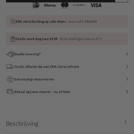
10% extra korting op sale-items
met code:
SALE10
Gratis work bag t.w.v. €109
bij bestellingen boven €75
Snelle levering*
Gratis afhalen bij een DHL ServicePoint
Eenvoudig retourneren
Betaal op jouw manier - nu of later
Beschrijving