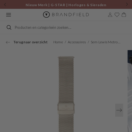
Skip to
Nieuw Merk | G-STAR | Horloges & Sieraden
content
Cart
Search
Terug naar overzicht
Home
Accessoires
Sem Lewis Metropolitan Strap 24mm Zilverkleurig SL620020
Open
media
1
in
gallery