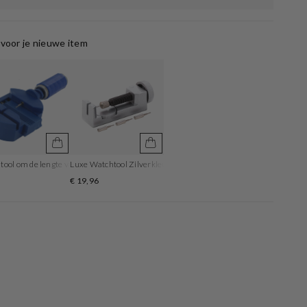
voor je nieuwe item
ool om de lengte van de horlogeband aan te passen
Luxe Watchtool Zilverkleurig om je bandlengte aan te passen
5
€ 19,96