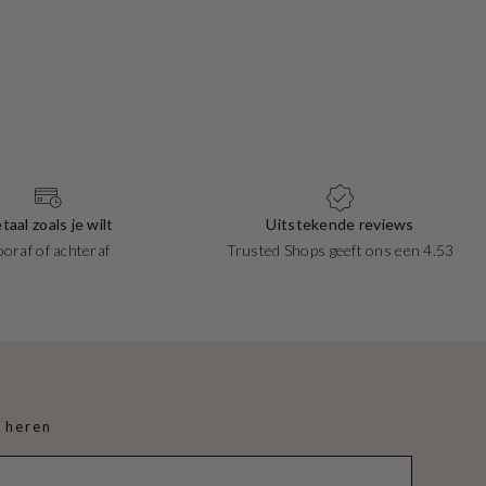
Seiko 5 Sports A
taal zoals je wilt
Uitstekende reviews
ooraf of achteraf
Trusted Shops geeft ons een 4.53
 heren