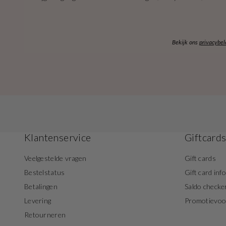
Bekijk ons
privacybel
Klantenservice
Giftcard
Veelgestelde vragen
Gift cards
Bestelstatus
Gift card inf
Betalingen
Saldo checke
Levering
Promotievo
Retourneren