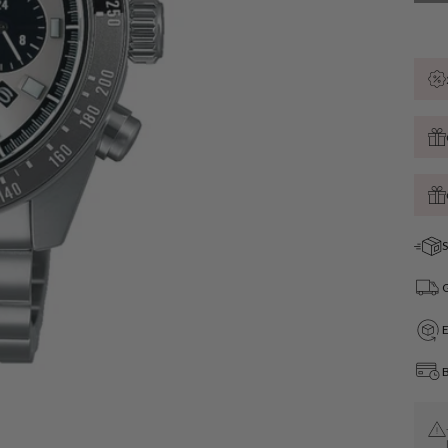
S
G
B