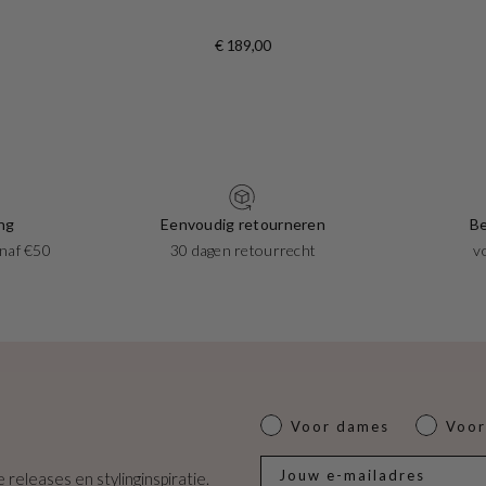
€ 189,00
ng
Eenvoudig retourneren
Be
naf €50
30 dagen retourrecht
v
Dames of heren
Voor dames
Voor
E-mail
 releases en stylinginspiratie.