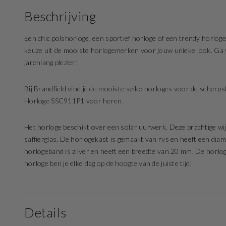
Beschrijving
Een chic polshorloge, een sportief horloge of een trendy horloge
keuze uit de mooiste horlogemerken voor jouw unieke look. Ga vo
jarenlang plezier!
Bij Brandfield vind je de mooiste seiko horloges voor de scherpst
Horloge SSC911P1 voor heren.
Het horloge beschikt over een solar uurwerk. Deze prachtige wijze
saffierglas. De horlogekast is gemaakt van rvs en heeft een dia
horlogeband is zilver en heeft een breedte van 20 mm. De horlog
horloge ben je elke dag op de hoogte van de juiste tijd!
Details