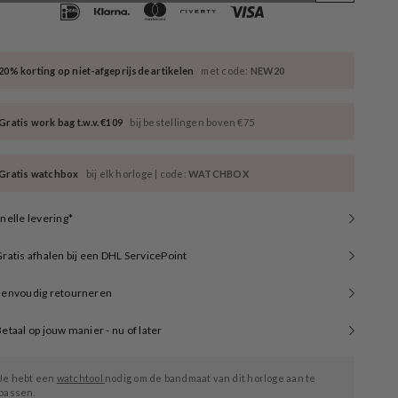
20% korting op niet-afgeprijsde artikelen
met code:
NEW20
Gratis work bag t.w.v. €109
bij bestellingen boven €75
Gratis watchbox
bij elk horloge | code:
WATCHBOX
nelle levering*
ratis afhalen bij een DHL ServicePoint
Eenvoudig retourneren
etaal op jouw manier - nu of later
Je hebt een
watchtool
nodig om de bandmaat van dit horloge aan te
passen.