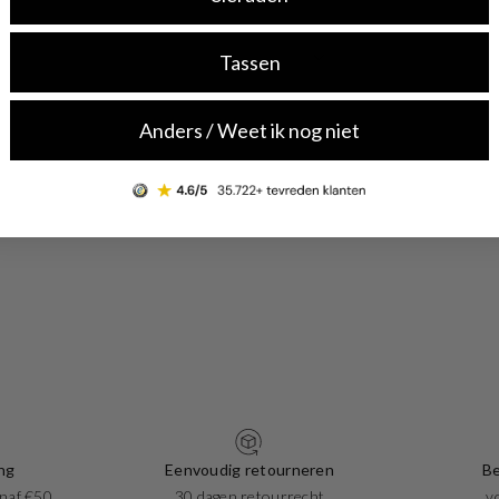
Tassen
Anders / Weet ik nog niet
ng
Eenvoudig retourneren
Be
naf €50
30 dagen retourrecht
v