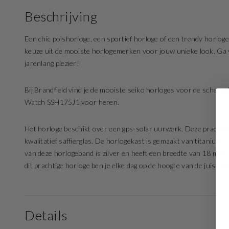
Beschrijving
Een chic polshorloge, een sportief horloge of een trendy horloge
keuze uit de mooiste horlogemerken voor jouw unieke look. Ga vo
jarenlang plezier!
Bij Brandfield vind je de mooiste seiko horloges voor de scherps
Watch SSH175J1 voor heren.
Het horloge beschikt over een gps-solar uurwerk. Deze prachtige
kwalitatief saffierglas. De horlogekast is gemaakt van titanium
van deze horlogeband is zilver en heeft een breedte van 18 mm.
dit prachtige horloge ben je elke dag op de hoogte van de juiste ti
Details