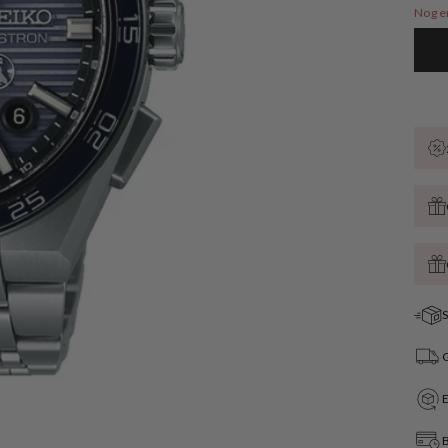
Nog e
S
G
B