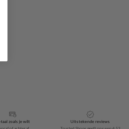
taal zoals je wilt
Uitstekende reviews
ooraf of achteraf
Trusted Shops geeft ons een 4.53