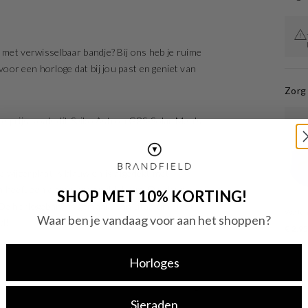
 met verwisselbaar bandje? Bij ons heb je ruime
or een horloge dat bij jou past en geniet van
Zorg 
te prijs, zoals dit Seiko Astron GPS-Solar Men's
 wijzerplaat is blauw en is afgedekt met
 en heeft een diameter van 44.1 mm. De kleur
SHOP MET 10% KORTING!
 De horlogeband is gemaakt van titanium . Met
Watcht
Waar ben je vandaag voor aan het shoppen?
jd!
€ 2,9
Horloges
Sieraden