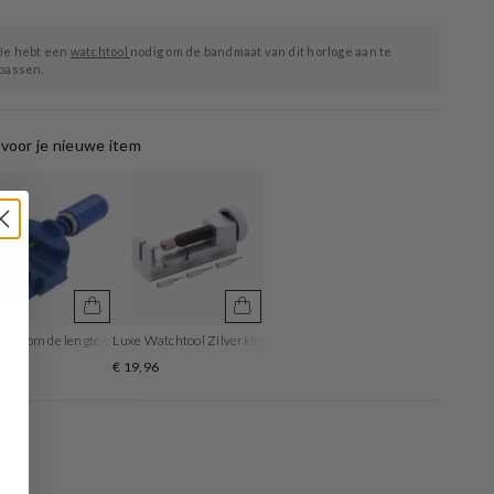
Je hebt een
watchtool
nodig om de bandmaat van dit horloge aan te
passen.
voor je nieuwe item
ool om de lengte van de horlogeband aan te passen
Luxe Watchtool Zilverkleurig om je bandlengte aan te passen
5
€ 19,96