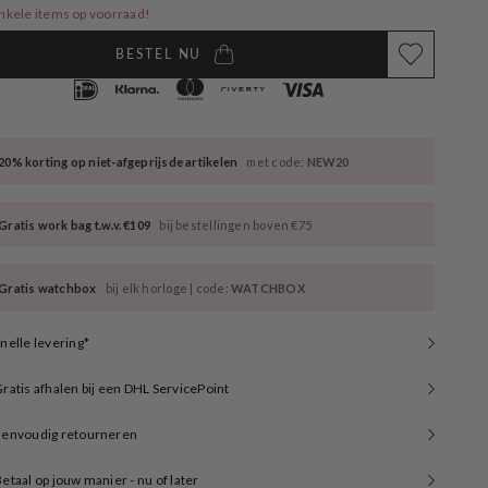
nkele items op voorraad!
BESTEL NU
20% korting op niet-afgeprijsde artikelen
met code:
NEW20
Gratis work bag t.w.v. €109
bij bestellingen boven €75
Gratis watchbox
bij elk horloge | code:
WATCHBOX
nelle levering*
ratis afhalen bij een DHL ServicePoint
Eenvoudig retourneren
etaal op jouw manier - nu of later