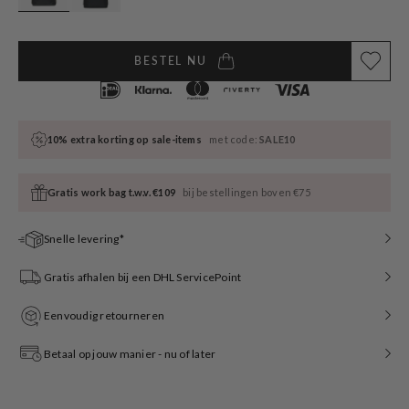
BESTEL NU
10% extra korting op sale-items
met code:
SALE10
Gratis work bag t.w.v. €109
bij bestellingen boven €75
Snelle levering*
Gratis afhalen bij een DHL ServicePoint
Eenvoudig retourneren
Betaal op jouw manier - nu of later