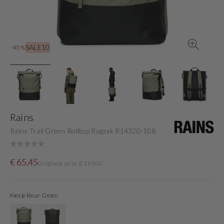
view
SALE10
-45%
Rains
Rains Trail Green Rolltop Rugzak R14320-108
Sale
Originele
€ 65,45
Originele prijs: € 119,00
price
prijs
Kies je kleur: Groen