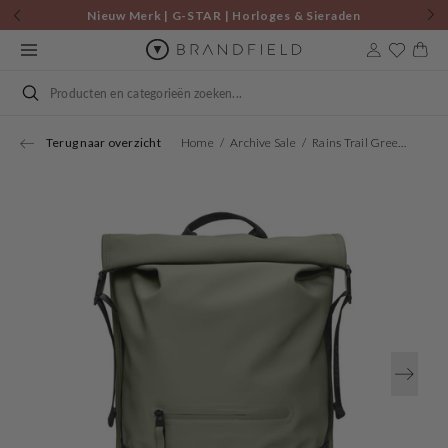
Skip to
Nieuw Merk | G-STAR | Horloges & Sieraden
content
Cart
Search
Terug naar overzicht
Home
Archive Sale
Rains Trail Green Rolltop Rugzak R14320-108
Open
media
1
in
gallery