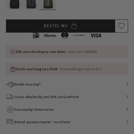
BESTEL NU
10% extra korting op sale-items
met code:
SALE10
Gratis work bag t.w.v. €109
bij bestellingen boven €75
Snelle levering*
Gratis afhalen bij een DHL ServicePoint
Eenvoudig retourneren
Betaal op jouw manier - nu of later