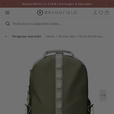
Skip to
Nieuw Merk | G-STAR | Horloges & Sieraden
content
Cart
Search
Terug naar overzicht
Home
Archive Sale
Rains Trail Brown Rugzak Met Clip R12790-134
Open
media
1
in
gallery