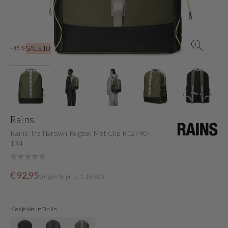
view
SALE10
-45%
Rains
Rains Trail Brown Rugzak Met Clip R12790-
134
Sale
Originele
€ 92,95
Originele prijs: € 169,00
price
prijs
Kies je kleur: Bruin