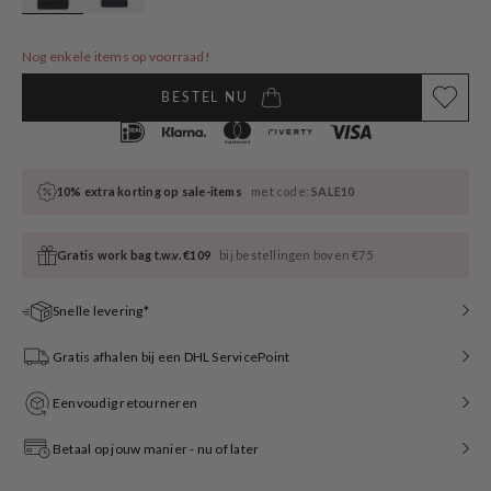
Nog enkele items op voorraad!
BESTEL NU
10% extra korting op sale-items
met code:
SALE10
Gratis work bag t.w.v. €109
bij bestellingen boven €75
Snelle levering*
Gratis afhalen bij een DHL ServicePoint
Eenvoudig retourneren
Betaal op jouw manier - nu of later