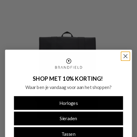
SHOP MET 10% KORTING!
Waar ben je vandaag voor aan het shoppen?
Horloges
Sieraden
-45%
Tassen
SALE10