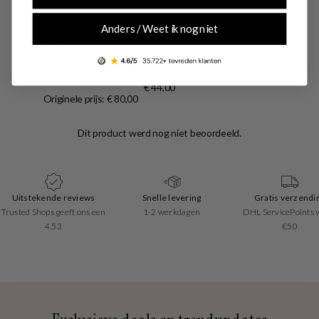
Anders / Weet ik nog niet
Rains
Rains MSN Black Backpack R13300-01
€ 44,00
Originele prijs: € 80,00
Uitstekende reviews
Snelle levering
Gratis verzendi
Trusted Shops geeft ons een
1-2 werkdagen
DHL ServicePoints 
4.53
€50