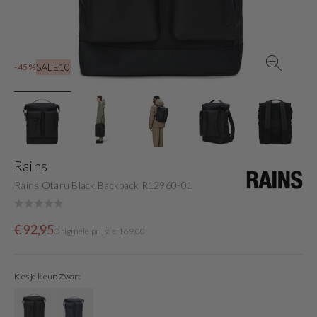
view
SALE10
-45%
Rains
Rains Otaru Black Backpack R12960-01
Sale
Originele
€ 92,95
Originele prijs: € 169,00
price
prijs
Kies je kleur: Zwart