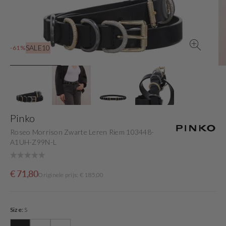
view
SALE10
-61%
Pinko
Roseo Morrison Zwarte Leren Riem 103448-
A1UH-Z99N-L
Sale
Originele
€ 71,80
Originele prijs: € 185,00
price
prijs
Size:
S