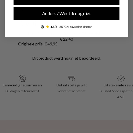
SALE10
Anders / Weet ik nog niet
Valentino Bags
Valentino Bags Forever Riem VCS3N456VNERO-S
€ 22,40
Originele prijs: € 49,95
Eenvoudig retourneren
Betaal zoals je wilt
Uitstekende revi
30 dagen retourrecht
vooraf of achteraf
Trusted Shops geeft o
4.53