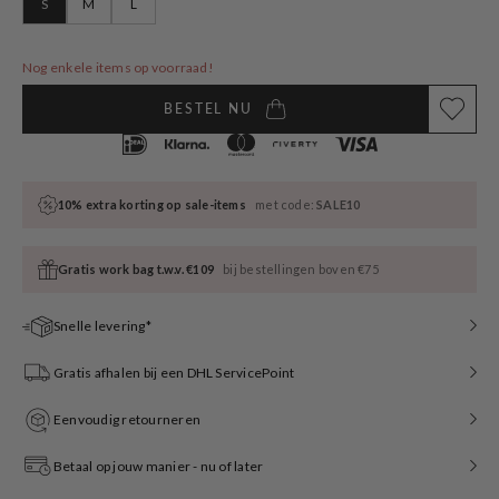
S
M
L
Variant
Variant
Variant
sold
sold
sold
out
out
out
or
or
or
Nog enkele items op voorraad!
unavailable
unavailable
unavailable
BESTEL NU
10% extra korting op sale-items
met code:
SALE10
Gratis work bag t.w.v. €109
bij bestellingen boven €75
Snelle levering*
Gratis afhalen bij een DHL ServicePoint
Eenvoudig retourneren
Betaal op jouw manier - nu of later