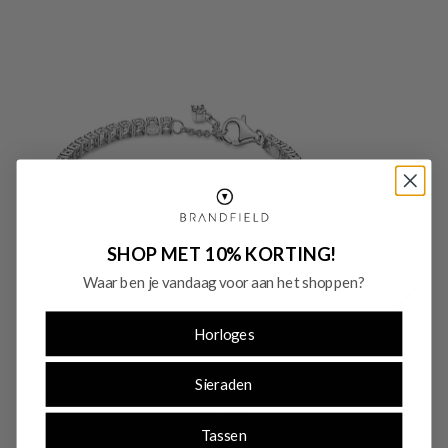
SHOP MET 10% KORTING!
Waar ben je vandaag voor aan het shoppen?
Horloges
Sieraden
-30%
-
SALE10
Tassen