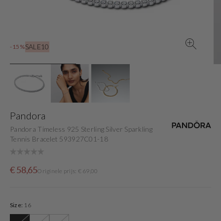
view
SALE10
-15%
Pandora
Pandora Timeless 925 Sterling Silver Sparkling
Tennis Bracelet 593927C01-18
Sale
Originele
€ 58,65
Originele prijs: € 69,00
price
prijs
Size:
16