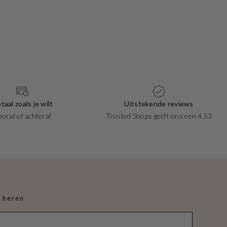
Origine
taal zoals je wilt
Uitstekende reviews
ooraf of achteraf
Trusted Shops geeft ons een 4.53
 heren