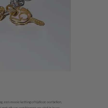
g, een mooie ketting of tijdloze oorbellen,
oi met elkaar combineren en vind je jouw