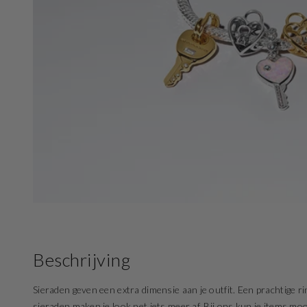
in
gallery
view
Beschrijving
Sieraden geven een extra dimensie aan je outfit. Een prachtige rin
sieraden maken je look net iets meer af. Bij ons kun je items mo