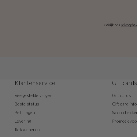
Bekijk ons
privacybel
Klantenservice
Giftcard
Veelgestelde vragen
Gift cards
Bestelstatus
Gift card inf
Betalingen
Saldo checke
Levering
Promotievo
Retourneren