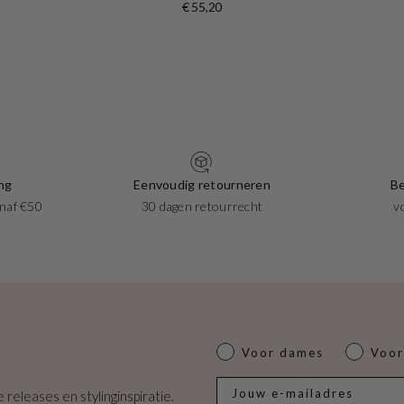
€ 55,20
ng
Eenvoudig retourneren
Be
naf €50
30 dagen retourrecht
v
Dames of heren
Voor dames
Voor
E-mail
 releases en stylinginspiratie.