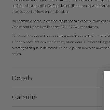
perfecte sieradencollectie. Zoek je een tijdloos en elegant sier
diverse soorten juwelen en sieraden.
Bij Brandfield bestel je de mooiste pandora sieraden, zoals dez
Opalescent Heart Key Pendant 794427C01 voor dames.
De sieraden van pandora worden gemaakt van de beste materialen
silver en heeft het een mooie roze, zilver kleur. Dit sieraad is g
overdag of chique in de avond. En houd je van mixen en matchen?
setjes.
Details
Garantie