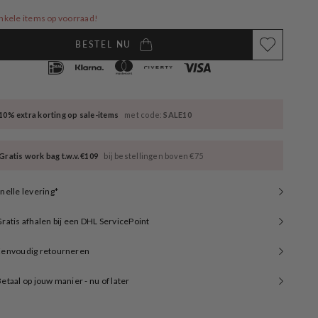
t
nkele items op voorraad!
available
BESTEL NU
10% extra korting op sale-items
met code:
SALE10
Gratis work bag t.w.v. €109
bij bestellingen boven €75
nelle levering*
ratis afhalen bij een DHL ServicePoint
Eenvoudig retourneren
etaal op jouw manier - nu of later