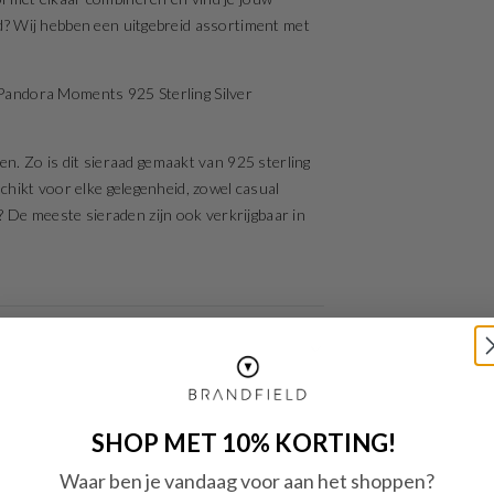
aad? Wij hebben een uitgebreid assortiment met
e Pandora Moments 925 Sterling Silver
. Zo is dit sieraad gemaakt van 925 sterling
eschikt voor elke gelegenheid, zowel casual
 De meeste sieraden zijn ook verkrijgbaar in
SHOP MET 10% KORTING!
Waar ben je vandaag voor aan het shoppen?