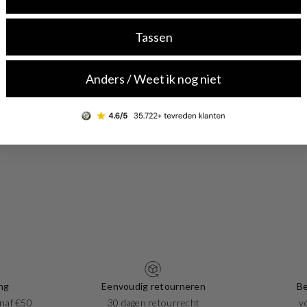
Tassen
Anders / Weet ik nog niet
ng
Eenvoudig retourneren
Be
naf €50
30 dagen retourrecht
v