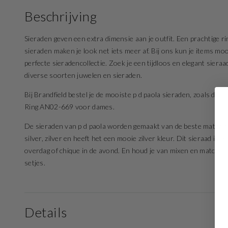
Beschrijving
Sieraden geven een extra dimensie aan je outfit. Een prachtige rin
sieraden maken je look net iets meer af. Bij ons kun je items mo
perfecte sieradencollectie. Zoek je een tijdloos en elegant sier
diverse soorten juwelen en sieraden.
Bij Brandfield bestel je de mooiste p d paola sieraden, zoals de
Ring AN02-669 voor dames.
De sieraden van p d paola worden gemaakt van de beste materiale
silver, zilver en heeft het een mooie zilver kleur. Dit sieraad is 
overdag of chique in de avond. En houd je van mixen en matchen?
setjes.
Details