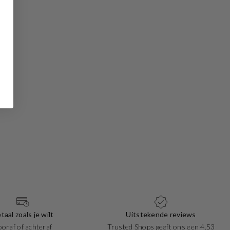
taal zoals je wilt
Uitstekende reviews
ooraf of achteraf
Trusted Shops geeft ons een 4.53