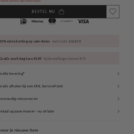
nkele items op voorraad!
available
unavailable
unavailable
BESTEL NU
10% extra korting op sale-items
met code:
SALE10
Gratis work bag t.w.v. €109
bij bestellingen boven €75
nelle levering*
ratis afhalen bij een DHL ServicePoint
Eenvoudig retourneren
etaal op jouw manier - nu of later
voor je nieuwe item