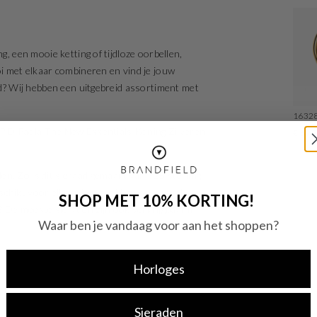
g, een mooie ketting of tijdloze oorbellen,
oi met elkaar combineren en vind je jouw
aad? Wij hebben een uitgebreid assortiment met
1632
ze P D Paola The New Essentials Koning Zilveren
€ 69,
n. Zo is dit sieraad gemaakt van 925 sterling
geschikt voor elke gelegenheid, zowel casual
SHOP MET 10% KORTING!
 De meeste sieraden zijn ook verkrijgbaar in
Waar ben je vandaag voor aan het shoppen?
Horloges
Sieraden