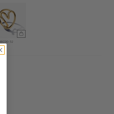
88C00-52
30