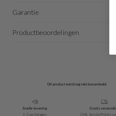
Garantie
Productbeoordelingen
Snelle levering
Gratis verzendi
1-2 werkdagen
DHL ServicePoints va